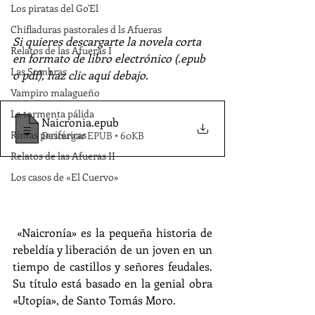
Los piratas del Go'El
Chifladuras pastorales d ls Afueras
Si quieres descargarte la novela corta 
Relatos de las Afueras I
en formato de libro electrónico (.epub 
Las Sombras
o pdf), haz clic aquí debajo.
Vampiro malagueño
La tormenta pálida
Naicronia
.epub
Rimas periféricas
Descargar EPUB • 60KB
Relatos de las Afueras II
Los casos de «El Cuervo»
 «Naicronía» es la pequeña historia de 
rebeldía y liberación de un joven en un 
tiempo de castillos y señores feudales. 
Su título está basado en la genial obra 
«Utopía», de Santo Tomás Moro.