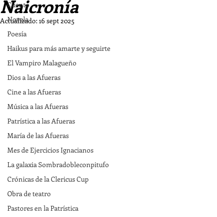
Naicronía
Cuento
Novela
Actualizado:
16 sept 2025
Poesía
Haikus para más amarte y seguirte
El Vampiro Malagueño
Dios a las Afueras
Cine a las Afueras
Música a las Afueras
Patrística a las Afueras
María de las Afueras
Mes de Ejercicios Ignacianos
La galaxia Sombradobleconpitufo
Crónicas de la Clericus Cup
Obra de teatro
Pastores en la Patrística