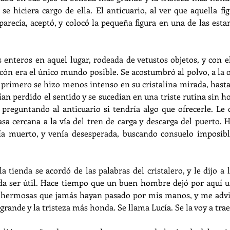
 se hiciera cargo de ella. El anticuario, al ver que aquella fig
recía, aceptó, y colocó la pequeña figura en una de las estant
enteros en aquel lugar, rodeada de vetustos objetos, y con e
ncón era el único mundo posible. Se acostumbró al polvo, a la os
o primero se hizo menos intenso en su cristalina mirada, hasta 
an perdido el sentido y se sucedían en una triste rutina sin ho
 preguntando al anticuario si tendría algo que ofrecerle. Le c
asa cercana a la vía del tren de carga y descarga del puerto. 
ía muerto, y venía desesperada, buscando consuelo imposibl
 tienda se acordó de las palabras del cristalero, y le dijo a l
da ser útil. Hace tiempo que un buen hombre dejó por aquí un
s hermosas que jamás hayan pasado por mis manos, y me advir
 grande y la tristeza más honda. Se llama Lucía. Se la voy a trae