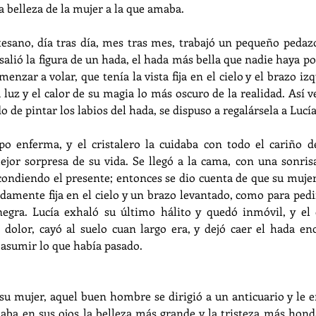
l la belleza de la mujer a la que amaba.
esano, día tras día, mes tras mes, trabajó un pequeño pedazo 
 salió la figura de un hada, el hada más bella que nadie haya po
nzar a volar, que tenía la vista fija en el cielo y el brazo izq
luz y el calor de su magia lo más oscuro de la realidad. Así veí
e pintar los labios del hada, se dispuso a regalársela a Lucía
po enferma, y el cristalero la cuidaba con todo el cariño d
ejor sorpresa de su vida. Se llegó a la cama, con una sonrisa
condiendo el presente; entonces se dio cuenta de que su mujer
didamente fija en el cielo y un brazo levantado, como para ped
egra. Lucía exhaló su último hálito y quedó inmóvil, y el cr
dolor, cayó al suelo cuan largo era, y dejó caer el hada enc
 asumir lo que había pasado.
su mujer, aquel buen hombre se dirigió a un anticuario y le e
rtaba en sus ojos la belleza más grande y la tristeza más hond