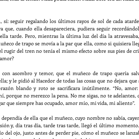
 sí: seguir regalando los últimos rayos de sol de cada atard
a que, cuando ella desapareciera, pudiera seguir recordándol
lla tarde. Pero, mientras la última luz del día la atravesaba,
ñeco de trapo se movía a la par que ella, como si quisiera llega
el rugir del tren no tenía el mismo efecto sobre sus pies de cri
 amor?
con asombro y temor, que el muñeco de trapo quería salva
lla; y le pidió al Hacedor de todas las cosas que no dejara que 
orazón blando y roto se sacrificara inútilmente. “No, amor:
mí, porque no merezco la pena. No me sigas, no te adelantes, 
ugar que siempre has ocupado, amor mío, mi vida, mi aliento”.
 dependía de ella que el muñeco, cuyo nombre no sabía, cayer
ón y, día tras día, tarde tras tarde, llegó el último momento. 
illo del ojo, justo antes de perder pie, cómo el muñeco se lanza