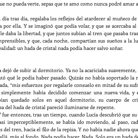
ue no pueda verte, sepas que te amo como nunca podré amar a
l, día tras día, regalaba los reflejos del atardecer al muñeco d
a por ella. Y se imaginó que podía volar, y que se acercaba al
e daba la libertad, y que juntos subían al tren que pasaba tras 
prensibles, y que, cada noche, compartían sus sueños a la luz 
realidad: un hada de cristal nada podía hacer salvo soñar.
 dejó de subir al dormitorio. Ya no la acariciaba suavemente, n
ntó qué le podía haber pasado. Quizás no había soportado la m
hada, “mis esfuerzos por regalarle consuelo en mitad de su suf
s simplemente había decidido comenzar una nueva vida, y e
bían quedado solos en aquel dormitorio, su cuerpo de cri
isa del hada de cristal pareció iluminarse de repente.
fue entonces, tras un tiempo, cuando Lucía descubrió que su vi
asi imperceptiblemente, se había ido moviendo, al paso, ca
s del tren, hacia el filo de la repisa. Y no había nadie ahora qu
allá, más al fondo. Nada podía hacer. Nada. Solo era un hada de