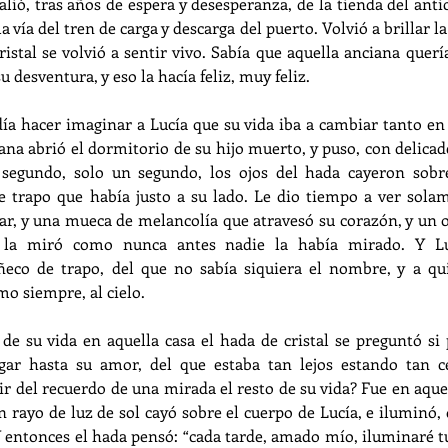
lió, tras años de espera y desesperanza, de la tienda del anticu
a vía del tren de carga y descarga del puerto. Volvió a brillar la 
ristal se volvió a sentir vivo. Sabía que aquella anciana querí
 desventura, y eso la hacía feliz, muy feliz.
a hacer imaginar a Lucía que su vida iba a cambiar tanto en 
na abrió el dormitorio de su hijo muerto, y puso, con delicade
 segundo, solo un segundo, los ojos del hada cayeron sobre
 trapo que había justo a su lado. Le dio tiempo a ver solam
ar, y una mueca de melancolía que atravesó su corazón, y un oj
ue la miró como nunca antes nadie la había mirado. Y L
co de trapo, del que no sabía siquiera el nombre, y a qui
mo siempre, al cielo.
de su vida en aquella casa el hada de cristal se preguntó si 
gar hasta su amor, del que estaba tan lejos estando tan ce
r del recuerdo de una mirada el resto de su vida? Fue en aquel
n rayo de luz de sol cayó sobre el cuerpo de Lucía, e iluminó, d
 entonces el hada pensó: “cada tarde, amado mío, iluminaré tu