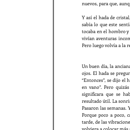
nuevos, para que, aunq
Y así el hada de crista
sabía lo que este sentí
tocaba en el hombro y l
vivían aventuras incom
Pero luego volvía a la 
Un buen día, la anciana
ojos. El hada se pregu
“Entonces”, se dijo el 
en vano”. Pero quizá
significara que se ha
resultado útil. La sonr
Pasaron las semanas. Y 
Porque poco a poco, c
tarde, de las vibracione
volviera a colocar más 