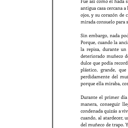
Fue así como el hada sa
antigua casa cercana a l
ojos, y su corazón de c
mirada consuelo para su
Sin embargo, nada podí
Porque, cuando la ancia
la repisa, durante un
deteriorado muñeco de
dulce que podía record
plástico, grande, q
perdidamente del muñe
porque ella miraba, co
Durante el primer día 
manera, conseguir lle
condenada quizás a vivi
cuando, al atardecer, u
del muñeco de trapo. Y