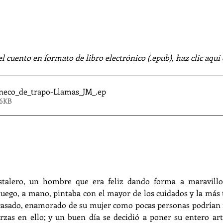
el cuento en formato de libro electrónico (.epub), haz clic aquí
neco_de_trapo-Llamas_JM_
.ep
16KB
talero, un hombre que era feliz dando forma a maravillos
luego, a mano, pintaba con el mayor de los cuidados y la más t
a casado, enamorado de su mujer como pocas personas podrían 
rzas en ello; y un buen día se decidió a poner su entero art