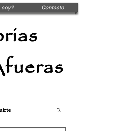
 soy?
Contacto
uirte