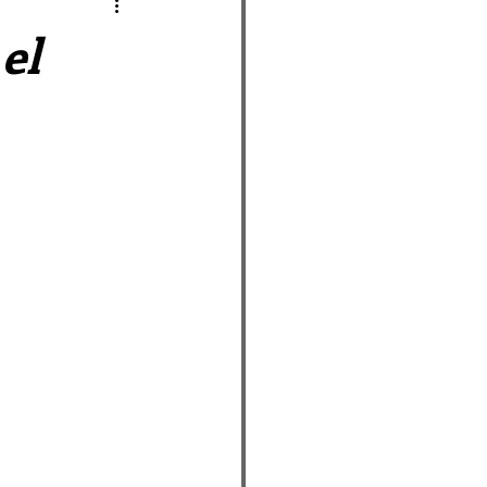
as Afueras
el
o
ueras
pálida