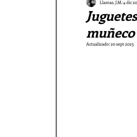
El Vampiro Malagueño
Llamas, J.M.
4 dic 2
Juguetes
Patrística a las Afueras
muñeco 
Actualizado:
20 sept 2025
La galaxia Sombradobleconp
Pastores en la Patrística
Relatos de las Afueras I
Rimas periféricas
Relato