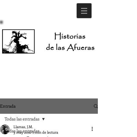
Entrada
Todas las entradas
Llamas, J.M.
Todas las entradas
3 may 2016
1 min de lectura