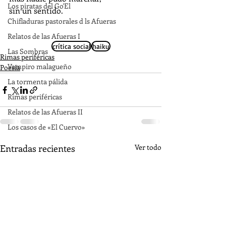
Los piratas del Go'El
sin un sentido.
Chifladuras pastorales d ls Afueras
Relatos de las Afueras I
crítica social
haiku
Las Sombras
Rimas periféricas
Vampiro malagueño
Poesía
La tormenta pálida
Rimas periféricas
Relatos de las Afueras II
Los casos de «El Cuervo»
Entradas recientes
Ver todo