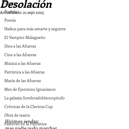
Desolación
Cuento
Novela
Actualizado:
21 sept 2025
Poesía
Haikus para más amarte y seguirte
El Vampiro Malagueño
Dios a las Afueras
Cine a las Afueras
Música a las Afueras
Patrística a las Afueras
María de las Afueras
Mes de Ejercicios Ignacianos
La galaxia Sombradobleconpitufo
Crónicas de la Clericus Cup
Obra de teatro
Hicimos sendas;
Pastores en la Patrística
mas nadie pudo marchar,