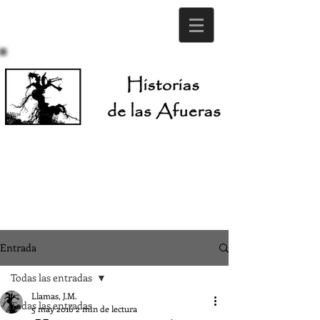
Entrada
Todas las entradas
Llamas, J.M.
Todas las entradas
5 may 2016
2 min de lectura