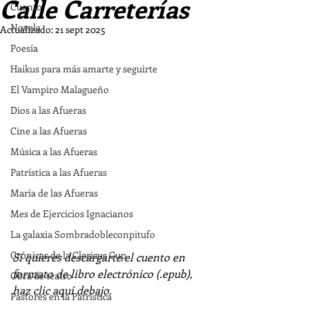
Calle Carreterías
Cuento
Novela
Actualizado:
21 sept 2025
Poesía
Haikus para más amarte y seguirte
El Vampiro Malagueño
Dios a las Afueras
Cine a las Afueras
Música a las Afueras
Patrística a las Afueras
María de las Afueras
Mes de Ejercicios Ignacianos
La galaxia Sombradobleconpitufo
Crónicas de la Clericus Cup
Si quieres descargarte el cuento en 
formato de libro electrónico (.epub), 
Obra de teatro
haz clic aquí debajo.
Pastores en la Patrística