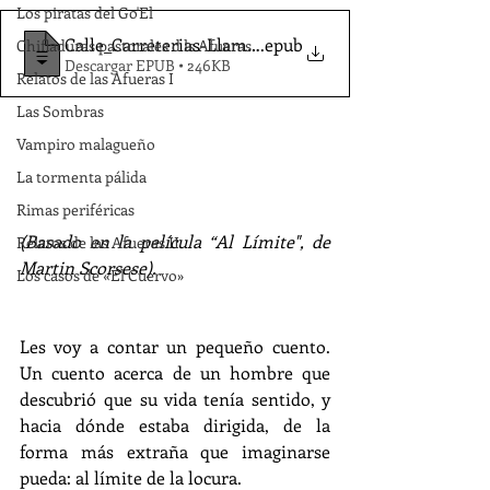
Los piratas del Go'El
Calle_Carreterias-Llamas_JM_
.epub
Chifladuras pastorales d ls Afueras
Descargar EPUB • 246KB
Relatos de las Afueras I
Las Sombras
Vampiro malagueño
La tormenta pálida
Rimas periféricas
(Basado en la película “Al Límite", de 
Relatos de las Afueras II
Martin Scorsese).
Los casos de «El Cuervo»
Les voy a contar un pequeño cuento. 
Un cuento acerca de un hombre que 
descubrió que su vida tenía sentido, y 
hacia dónde estaba dirigida, de la 
forma más extraña que imaginarse 
pueda: al límite de la locura.