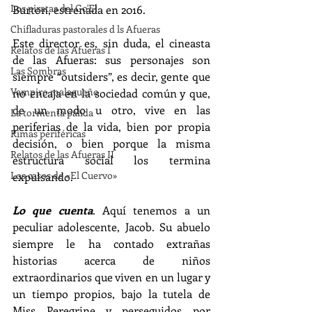
Los piratas del Go'El
Burton, estrenada en 2016.
Chifladuras pastorales d ls Afueras
Este director es, sin duda, el cineasta 
Relatos de las Afueras I
de las Afueras: sus personajes son 
Las Sombras
siempre “outsiders”, es decir, gente que 
Vampiro malagueño
no encaja en la sociedad común y que, 
de un modo u otro, vive en las 
La tormenta pálida
periferias de la vida, bien por propia 
Rimas periféricas
decisión, o bien porque la misma 
Relatos de las Afueras II
estructura social los termina 
Los casos de «El Cuervo»
expulsando.
Lo que cuenta
. Aquí tenemos a un 
peculiar adolescente, Jacob. Su abuelo 
siempre le ha contado extrañas 
historias acerca de niños 
extraordinarios que viven en un lugar y 
un tiempo propios, bajo la tutela de 
Miss Peregrine y perseguidos por 