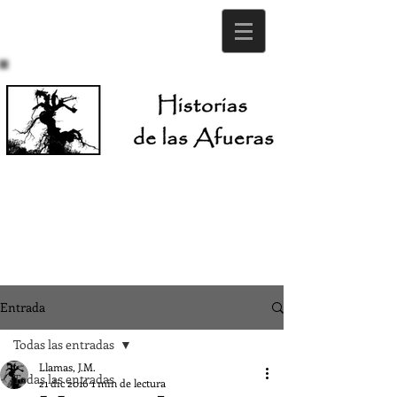
Entrada
Todas las entradas
Llamas, J.M.
Todas las entradas
21 dic 2016
1 min de lectura