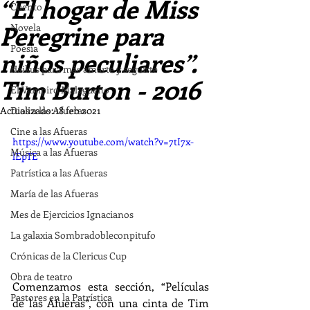
“El hogar de Miss
Cuento
Peregrine para
Novela
Poesía
niños peculiares”.
Haikus para más amarte y seguirte
Tim Burton - 2016
El Vampiro Malagueño
Actualizado:
Dios a las Afueras
18 feb 2021
Cine a las Afueras
https://www.youtube.com/watch?v=7tI7x-
Música a las Afueras
lEpTE
Patrística a las Afueras
María de las Afueras
Mes de Ejercicios Ignacianos
La galaxia Sombradobleconpitufo
Crónicas de la Clericus Cup
Obra de teatro
Comenzamos esta sección, “Películas 
Pastores en la Patrística
de las Afueras”, con una cinta de Tim 