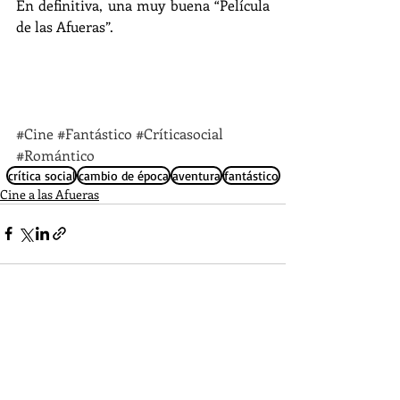
En definitiva, una muy buena “Película 
de las Afueras”.
#Cine
#Fantástico
#Críticasocial
#Romántico
crítica social
cambio de época
aventura
fantástico
Cine a las Afueras
Entradas recientes
Ver todo