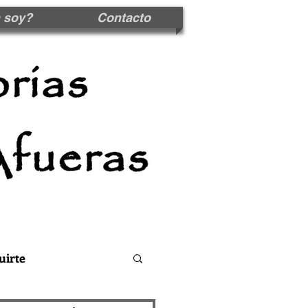
 soy?
Contacto
uirte