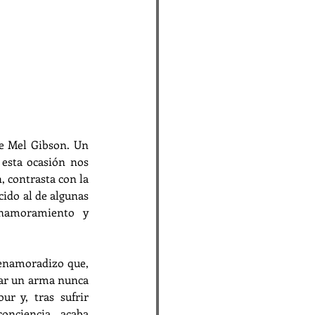
de Mel Gibson. Un 
esta ocasión nos 
 contrasta con la 
ido al de algunas 
namoramiento y 
 enamoradizo que, 
mar un arma nunca 
r y, tras sufrir 
nciencia, acaba 