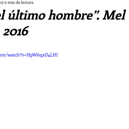
Dios a las Afueras
Cine a las Afueras
Música a l
017
2 min de lectura
l último hombre”. Mel
María de las Afueras
Mes de Ejercicios Ignacianos
 2016
itufo
Crónicas de la Clericus Cup
Obra de teatr
.com/watch?v=HpW6qzO4LHI
Los piratas del Go'El
Chifladuras pastorales d ls Af
Las Sombras
Vampiro malagueño
La tormenta 
s de las Afueras II
Los casos de «El Cuervo»