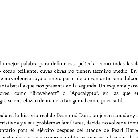
 la mejor palabra para definir esta película, como todas las 
o como brillante, cuyas obras no tienen término medio. En 
de no violencia cuya primera parte, de un romanticismo dulzón,
ienta batalla que nos presenta en la segunda. Un esquema parec
iores, como “Braveheart” o “Apocalypto”, en las que e
re se entrelazan de manera tan genial como poco sutil.
ícula es la historia real de Desmond Doss, un joven soñador y
cristiana y a sus problemas familiares, decide no volver a to
ntario para el ejército después del ataque de Pearl Harbou
r parte de sus compañeros militares por su objeción de co