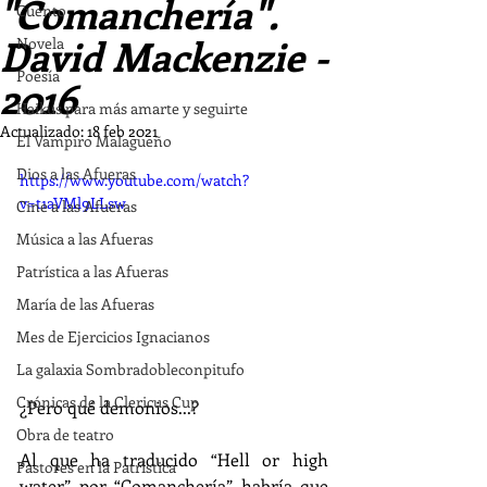
"Comanchería".
Cuento
David Mackenzie -
Novela
Poesía
2016
Haikus para más amarte y seguirte
Actualizado:
18 feb 2021
El Vampiro Malagueño
Dios a las Afueras
https://www.youtube.com/watch?
v=t1aVMl9LLsw
Cine a las Afueras
Música a las Afueras
Patrística a las Afueras
María de las Afueras
Mes de Ejercicios Ignacianos
La galaxia Sombradobleconpitufo
Crónicas de la Clericus Cup
¿Pero qué demonios...?
Obra de teatro
Al que ha traducido “Hell or high 
Pastores en la Patrística
water” por “Comanchería” habría que 