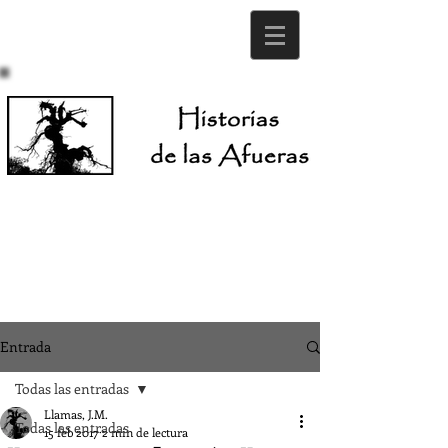
Entrada
Todas las entradas
Llamas, J.M.
Todas las entradas
15 feb 2017
2 min de lectura