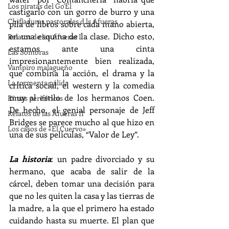
Los piratas del Go'El
castigarlo con un gorro de burro y una 
Chifladuras pastorales d ls Afueras
pila de libros sobre cada mano abierta, 
en una esquina de la clase. Dicho esto, 
Relatos de las Afueras I
estamos ante una cinta 
Las Sombras
impresionantemente bien realizada, 
Vampiro malagueño
que combina la acción, el drama y la 
La tormenta pálida
crítica social, el western y la comedia 
muy al estilo de los hermanos Coen. 
Rimas periféricas
De hecho, el genial personaje de Jeff 
Relatos de las Afueras II
Bridges se parece mucho al que hizo en 
Los casos de «El Cuervo»
una de sus películas, “Valor de Ley”.
La historia
: un padre divorciado y su 
hermano, que acaba de salir de la 
cárcel, deben tomar una decisión para 
que no les quiten la casa y las tierras de 
la madre, a la que el primero ha estado 
cuidando hasta su muerte. El plan que 