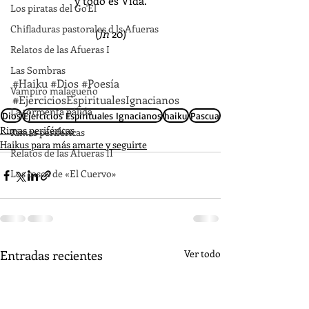
y todo es Vida.
Los piratas del Go'El
Chifladuras pastorales d ls Afueras
(
Jn
 20)
Relatos de las Afueras I
Las Sombras
#Haiku
#Dios
#Poesía
Vampiro malagueño
#EjerciciosEspiritualesIgnacianos
La tormenta pálida
Dios
Ejercicios Espirituales Ignacianos
haiku
Pascua
Rimas periféricas
Rimas periféricas
Haikus para más amarte y seguirte
Relatos de las Afueras II
Los casos de «El Cuervo»
Entradas recientes
Ver todo