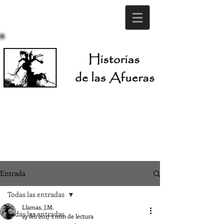
Entrada
Todas las entradas
Llamas, J.M.
Todas las entradas
19 feb 2017
1 min de lectura