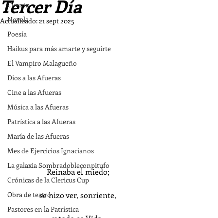
Tercer Día
Cuento
Novela
Actualizado:
21 sept 2025
Poesía
Haikus para más amarte y seguirte
El Vampiro Malagueño
Dios a las Afueras
Cine a las Afueras
Música a las Afueras
Patrística a las Afueras
María de las Afueras
Mes de Ejercicios Ignacianos
La galaxia Sombradobleconpitufo
Reinaba el miedo;
Crónicas de la Clericus Cup
Obra de teatro
se hizo ver, sonriente,
Pastores en la Patrística