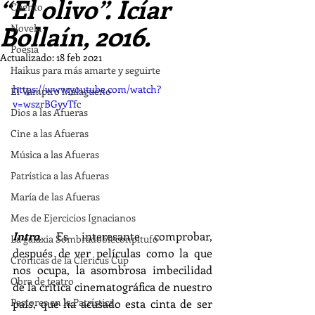
“El olivo”. Icíar
Cuento
Bollaín, 2016.
Novela
Poesía
Actualizado:
18 feb 2021
Haikus para más amarte y seguirte
https://www.youtube.com/watch?
El Vampiro Malagueño
v=wszrBGyvTfc
Dios a las Afueras
Cine a las Afueras
Música a las Afueras
Patrística a las Afueras
María de las Afueras
Mes de Ejercicios Ignacianos
Intro
. Es interesante comprobar, 
La galaxia Sombradobleconpitufo
después de ver películas como la que 
Crónicas de la Clericus Cup
nos ocupa, la asombrosa imbecilidad 
Obra de teatro
de la crítica cinematográfica de nuestro 
Pastores en la Patrística
país, que ha acusado esta cinta de ser 