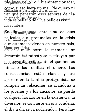
“de buen rollo” o “ bienintencionada”, 
Los piratas del Go'El
como si eso fuera un mal. No quiero ni 
Chifladuras pastorales d ls Afueras
ver qué pensarán esos señores de “La 
Relatos de las Afueras I
vida es bella” o de “Qué bello es vivir”.
Las Sombras
En fin: estamos ante una de esas 
Vampiro malagueño
películas que profundiza en la crisis 
La tormenta pálida
que estamos viviendo en nuestro país, 
Rimas periféricas
en el que se borra la memoria, se 
Relatos de las Afueras II
arrancan las raíces y se sustituyen por 
el nuevo diosecillo ante el que hemos 
Los casos de «El Cuervo»
hincado las rodillas: el dinero. Las 
consecuencias están claras, y así 
aparece en la familia protagonista: se 
rompen las relaciones, se abandona a 
los jóvenes y a los ancianos, se pierde 
cualquier horizonte en la existencia, la 
diversión se convierte en una condena, 
el día a día se va pudriendo… Pero hay 