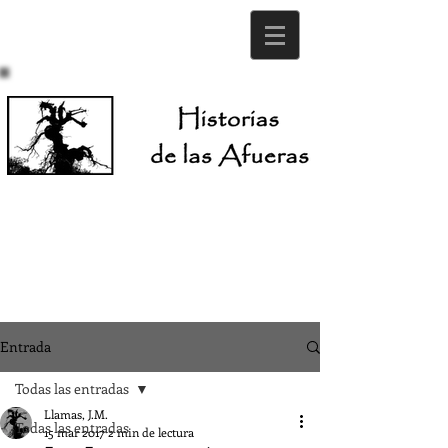
Entrada
Todas las entradas
Llamas, J.M.
Todas las entradas
15 mar 2017
2 min de lectura