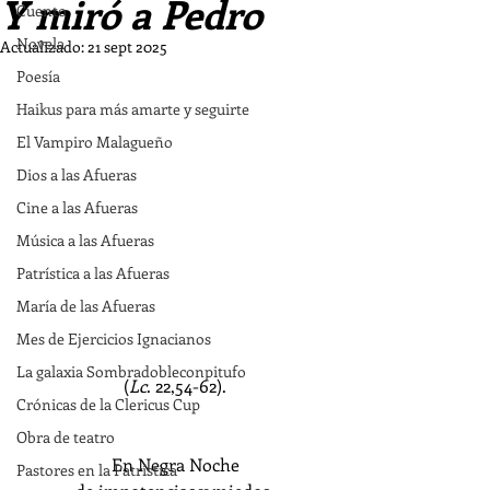
Y miró a Pedro
Cuento
Novela
Actualizado:
21 sept 2025
Poesía
Haikus para más amarte y seguirte
El Vampiro Malagueño
Dios a las Afueras
Cine a las Afueras
Música a las Afueras
Patrística a las Afueras
María de las Afueras
Mes de Ejercicios Ignacianos
La galaxia Sombradobleconpitufo
(
Lc
. 22,54-62).
Crónicas de la Clericus Cup
Obra de teatro
En Negra Noche
Pastores en la Patrística