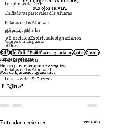
de impotencias y miedos,
Los piratas del Go'El
sus ojos salvan.
Chifladuras pastorales d ls Afueras
Relatos de las Afueras I
#Poesía
#Haiku
Las Sombras
#EjerciciosEspiritualesIgnacianos
Vampiro malagueño
#Dios
La tormenta pálida
Dios
Ejercicios Espirituales Ignacianos
haiku
Pasión
Rimas periféricas
Rimas periféricas
Haikus para más amarte y seguirte
Relatos de las Afueras II
Mes de Ejercicios Ignacianos
Los casos de «El Cuervo»
Entradas recientes
Ver todo