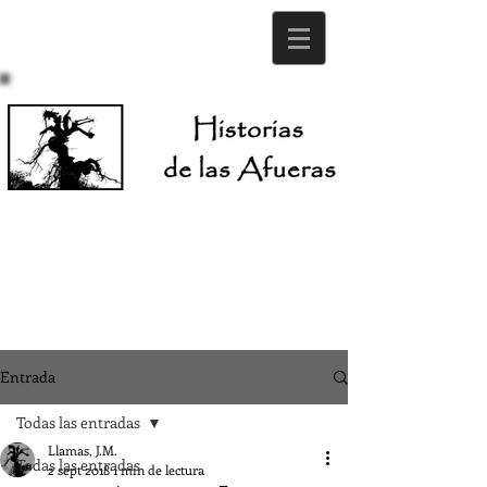
Entrada
Todas las entradas
Llamas, J.M.
Todas las entradas
2 sept 2018
1 min de lectura