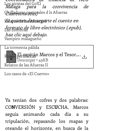
Los piratas del Go'El
Málaga para la convivencia de 
Chifladuras pastorales d ls Afueras
Cuaresma 2021)
Si quieres descargarte el cuento en 
Relatos de las Afueras I
formato de libro electrónico (.epub), 
Las Sombras
haz clic aquí debajo.
Vampiro malagueño
La tormenta pálida
El capitán Marcos y el Tesoro del Vivo -
.
Rimas periféricas
Descargar • 49KB
Relatos de las Afueras II
Los casos de «El Cuervo»
Ya tenían dos cofres y dos palabras: 
CO
N
VERSIÓN y ESC
U
CHA, Marcos 
seguía animando cada día a su 
tripulación, repasando los mapas y 
oteando el horizonte, en busca de la 