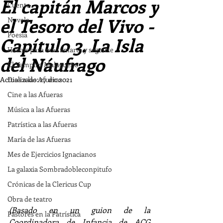
El capitán Marcos y
Cuento
el Tesoro del Vivo -
Novela
Poesía
Capítulo 3. La Isla
Haikus para más amarte y seguirte
del Náufrago
El Vampiro Malagueño
Actualizado:
Dios a las Afueras
27 dic 2021
Cine a las Afueras
Música a las Afueras
Patrística a las Afueras
María de las Afueras
Mes de Ejercicios Ignacianos
La galaxia Sombradobleconpitufo
Crónicas de la Clericus Cup
Obra de teatro
(Basado en un guion de la 
Pastores en la Patrística
Coordinadora de Infancia de ACG 