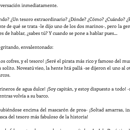
onversación inmediatamente.
iendo? ¿Un tesoro extraordinario? ¿Dónde? ¿Cómo? ¿Cuándo? ¿
e de qué se trata -le dijo uno de los dos marinos-, pero la gent
 es de hablar, ¿sabes tú? Y cuando se pone a hablar pues…
 gritando, envalentonado:
los cofres, y el tesoro! ¡Seré el pirata más rico y famoso del m
 solito. Noveatú vieo, la hente htá pallá -se dijeron el uno al ot
rcos.
rineros de agua dulce! ¡Soy capitán, y estoy dispuesto a todo! 
ntras volvía a su barco.
 subiéndose encima del mascarón de proa- ¡Soltad amarras, izad
sca del tesoro más fabuloso de la historia!