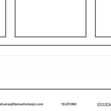
Decálogo Analógico sobre la
Nept
IA
otro
safueras@llamasfortesjm.com
TELÉFONO
SÍGUEM