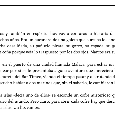
os y también en espíritu: hoy voy a contaros la historia de 
hos años. Era un bucanero de una goleta que surcaba los anc
rba desaliñada, su pañuelo pirata, su gorro, su espada, su ga
e coña porque veía lo traspuesto por los dos ojos. Marcos era 
 en el puerto de una ciudad llamada Malaca, para echar un ra
smear por si se le presentaba alguna aventura que mereciera 
burete del Bar Timeo, viendo el tiempo pasar y disfrutando de 
escuchó hablar a dos marinos que, sin él saberlo, le cambiaron la
 islas -decía uno de ellos- se esconde un cofre misterioso que
rio del mundo. Pero claro, para abrir cada cofre hay que desci
s islas. Un lío, vamos.