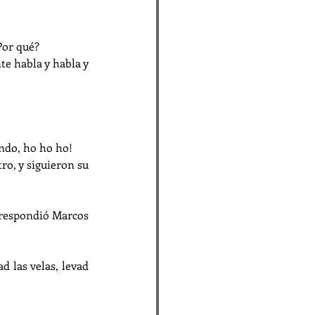
Por qué?
e habla y habla y 
undo, ho ho ho!
ro, y siguieron su 
-respondió Marcos 
 las velas, levad 