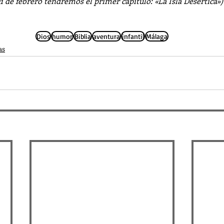
 de febrero tendremos el primer capítulo: «La Isla Desértica»)
Dios
humor
Biblia
aventura
infantil
Málaga
as