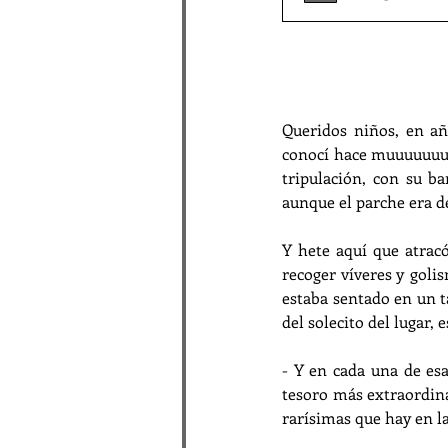
Queridos niños, en añ
conocí hace muuuuuuuc
tripulación, con su ba
aunque el parche era d
Y hete aquí que atracó
recoger víveres y goli
estaba sentado en un ta
del solecito del lugar, 
- Y en cada una de esas
tesoro más extraordina
rarísimas que hay en la