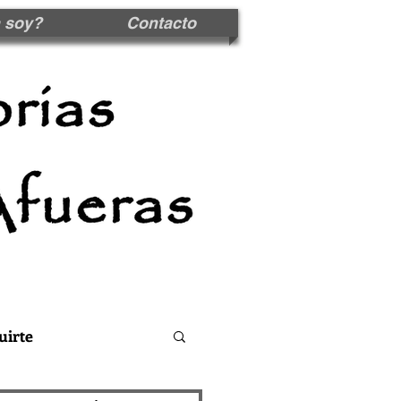
 soy?
Contacto
uirte