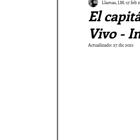
El Vampiro Malagueño
Llamas, J.M.
17 feb 
El capit
Patrística a las Afueras
Vivo - I
Actualizado:
27 dic 2021
La galaxia Sombradobleconp
Pastores en la Patrística
Relatos de las Afueras I
Rimas periféricas
Relato