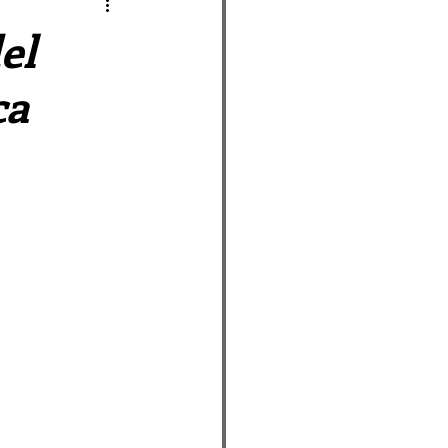
as Afueras
el
ca
o
ueras
pálida