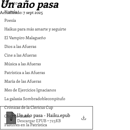
Un año pasa
Cuento
Novela
Actualizado:
7 sept 2025
Poesía
Haikus para más amarte y seguirte
El Vampiro Malagueño
Dios a las Afueras
Cine a las Afueras
Música a las Afueras
Patrística a las Afueras
María de las Afueras
Mes de Ejercicios Ignacianos
La galaxia Sombradobleconpitufo
Crónicas de la Clericus Cup
Un año pasa - Haiku
.epub
Obra de teatro
Descargar EPUB • 723KB
Pastores en la Patrística