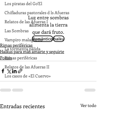
Los piratas del Go'El
Chifladuras pastorales d ls Afueras
Luz entre sombras
Relatos de las Afueras I
alimenta la tierra
Las Sombras
que dará fruto.
Romántico
haiku
Vampiro malagueño
Rimas periféricas
La tormenta pálida
Haikus para más amarte y seguirte
Poesía
Rimas periféricas
Relatos de las Afueras II
Los casos de «El Cuervo»
Entradas recientes
Ver todo