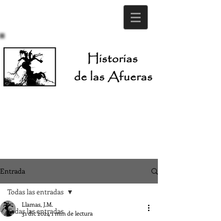
Entrada
Todas las entradas
Llamas, J.M.
Todas las entradas
31 dic 2024
1 min de lectura