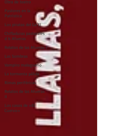
Obra de teatro
Pastores en la
Patrística
Los piratas del Go'El
Chifladuras pastorales
d ls Afueras
Relatos de las Afueras I
Las Sombras
Vampiro malagueño
La tormenta pálida
Rimas periféricas
Relatos de las Afueras
II
Los casos de «El
Cuervo»