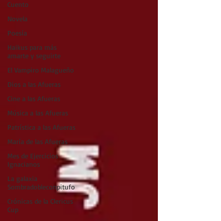
Cuento
Novela
Poesía
Haikus para más
amarte y seguirte
El Vampiro Malagueño
Dios a las Afueras
Cine a las Afueras
Música a las Afueras
Patrística a las Afueras
María de las Afueras
Mes de Ejercicios
Ignacianos
La galaxia
Sombradobleconpitufo
Crónicas de la Clericus
Cup