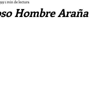
Dios a las Afueras
Cine a las Afueras
Música a l
999
1 min de lectura
oso Hombre Araña
María de las Afueras
Mes de Ejercicios Ignacianos
itufo
Crónicas de la Clericus Cup
Obra de teatr
Los piratas del Go'El
Chifladuras pastorales d ls Af
Las Sombras
Vampiro malagueño
La tormenta 
s de las Afueras II
Los casos de «El Cuervo»