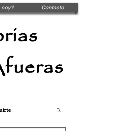
 soy?
Contacto
uirte