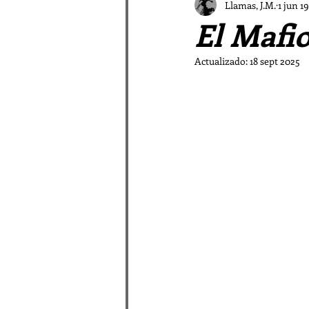
El Vampiro Malagueño
Llamas, J.M.
1 jun 1
El Mafi
Patrística a las Afueras
Actualizado:
18 sept 2025
La galaxia Sombradobleconp
Pastores en la Patrística
Relatos de las Afueras I
Rimas periféricas
Relato