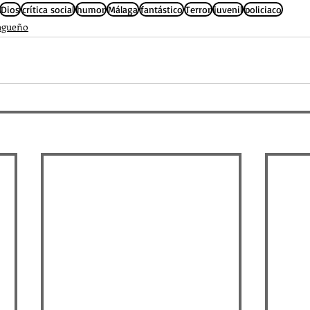
Dios
crítica social
humor
Málaga
fantástico
Terror
juvenil
policiaco
agueño