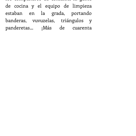
de cocina y el equipo de limpieza 
estaban en la grada, portando 
banderas, vuvuzelas, triángulos y 
panderetas… ¡Más de cuarenta 
personas gritando y animando como si 
no hubiera un mañana mientras al 
equipo le caían seis o siete goles! Hace 
cuatro años incluso se nos consideró la 
mejor afición de la competición. Pero 
en fin: todo no se puede tener. Este 
año, que hemos hecho un fútbol de 
calidad, nos han acompañado algunos 
valientes del 
Colegio Español
, de la 
Iglesia Española de Montserrat
, y un 
par de amigos o tres más. ¡Bravo por 
ellos!
4. ¿Esto ha acabado? ¡Nada de eso! 