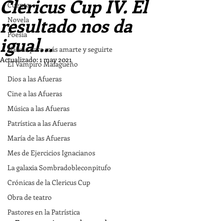
Clericus Cup IV. El
Cuento
resultado nos da
Novela
Poesía
igual...
Haikus para más amarte y seguirte
Actualizado:
1 may 2021
El Vampiro Malagueño
Dios a las Afueras
Cine a las Afueras
Música a las Afueras
Patrística a las Afueras
María de las Afueras
Mes de Ejercicios Ignacianos
La galaxia Sombradobleconpitufo
Crónicas de la Clericus Cup
Obra de teatro
Pastores en la Patrística