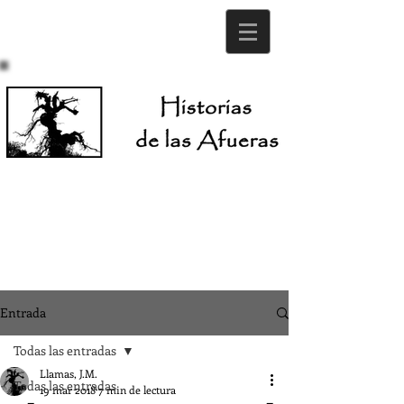
Entrada
Todas las entradas
Llamas, J.M.
Todas las entradas
19 mar 2018
7 min de lectura