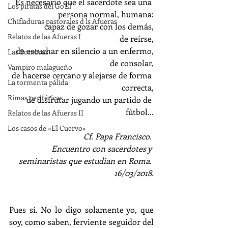
Es necesario que el sacerdote sea una 
Los piratas del Go'El
persona normal, humana:
Chifladuras pastorales d ls Afueras
capaz de gozar con los demás,
Relatos de las Afueras I
de reírse,
de escuchar en silencio a un enfermo,
Las Sombras
de consolar,
Vampiro malagueño
de hacerse cercano y alejarse de forma 
La tormenta pálida
correcta,
Rimas periféricas
de disfrutar jugando un partido de 
fútbol...
Relatos de las Afueras II
Los casos de «El Cuervo»
Cf. Papa Francisco. 
Encuentro con sacerdotes y 
seminaristas que estudian en Roma. 
16/03/2018.
Pues sí. No lo digo solamente yo, que 
soy, como saben, ferviente seguidor del 