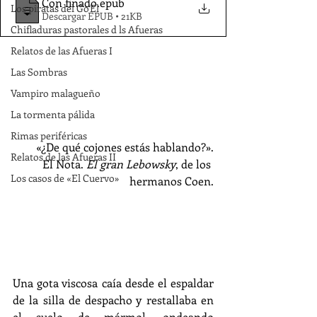
Con finado
.epub
Los piratas del Go'El
Descargar EPUB • 21KB
Chifladuras pastorales d ls Afueras
Relatos de las Afueras I
Las Sombras
Vampiro malagueño
La tormenta pálida
Rimas periféricas
«¿De qué cojones estás hablando?».
Relatos de las Afueras II
El Nota. 
El gran Lebowsky
, de los 
Los casos de «El Cuervo»
hermanos Coen.
Una gota viscosa caía desde el espaldar 
de la silla de despacho y restallaba en 
el suelo de mármol, ondeando 