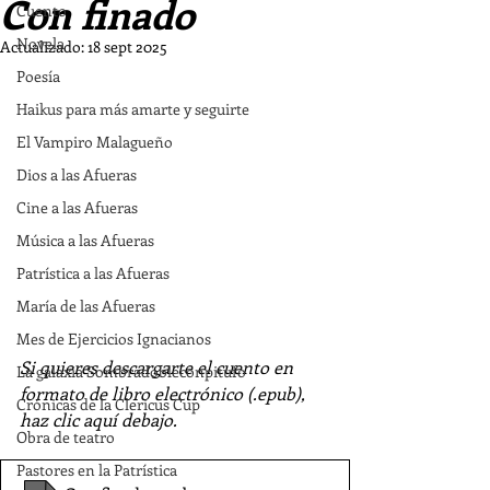
Con finado
Cuento
Novela
Actualizado:
18 sept 2025
Poesía
Haikus para más amarte y seguirte
El Vampiro Malagueño
Dios a las Afueras
Cine a las Afueras
Música a las Afueras
Patrística a las Afueras
María de las Afueras
Mes de Ejercicios Ignacianos
Si quieres descargarte el cuento en 
La galaxia Sombradobleconpitufo
formato de libro electrónico (.epub), 
Crónicas de la Clericus Cup
haz clic aquí debajo.
Obra de teatro
Pastores en la Patrística