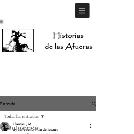
Entrada
Todas las entradas
Llamas, J.M.
Todas las entradas
25 abr 2021
13 min de lectura