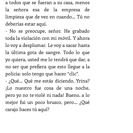
a todos que se fueran a su casa, menos 
la señora esa de la empresa de 
limpieza que de vez en cuando… Tú no 
deberías estar aquí.
- No se preocupe, señor. He grabado 
toda la violación con mi móvil. Y ahora 
lo voy a desplumar. Le voy a sacar hasta 
la última gota de sangre. Todo lo que 
yo quiera, usted me lo tendrá que dar, a 
no ser que prefiera que esto llegue a la 
policía: solo tengo que hacer “clic”.
- ¿Qué… Qué me estás diciendo, Yrina? 
¡Lo nuestro fue cosa de una noche, 
pero yo no te violé ni nada! Bueno, a lo 
mejor fui un poco brusco, pero… ¿Qué 
carajo haces tú aquí?
- Mmmmmmhhhhh… -Yrina se 
contoneó en el sofá, abrió su boca y 
enseñó sus afilados colmillos, que no 