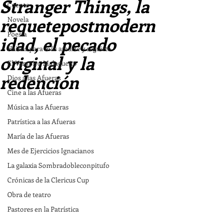
Stranger Things, la
Cuento
requetepostmodern
Novela
Poesía
idad, el pecado
Haikus para más amarte y seguirte
original y la
El Vampiro Malagueño
redención
Dios a las Afueras
Cine a las Afueras
Música a las Afueras
Patrística a las Afueras
María de las Afueras
Mes de Ejercicios Ignacianos
La galaxia Sombradobleconpitufo
Crónicas de la Clericus Cup
Obra de teatro
Pastores en la Patrística