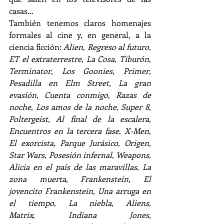
casas…
También tenemos claros homenajes 
formales al cine y, en general, a la 
ciencia ficción: 
Alien
, 
Regreso al futuro
, 
ET el extraterrestre
, 
La Cosa
, 
Tiburón
, 
Terminator
, 
Los Goonies
, 
Primer
, 
Pesadilla en Elm Street
, 
La gran 
evasión
,
 Cuenta conmigo
,
 Razas de 
noche
,
 Los amos de la noche
,
 Super 8
, 
Poltergeist
, 
Al final de la escalera
, 
Encuentros en la tercera fase
, 
X-Men
, 
El exorcista
, 
Parque Jurásico
, 
Origen
, 
Star Wars
, 
Posesión infernal
, 
Weapons
, 
Alicia en el país de las maravillas
,
 La 
zona muerta
,
 Frankenstein
,
 El 
jovencito Frankenstein
,
 Una arruga en 
el tiempo
,
 La niebla
,
 Aliens
, 
Matrix
,
 Indiana Jones
,