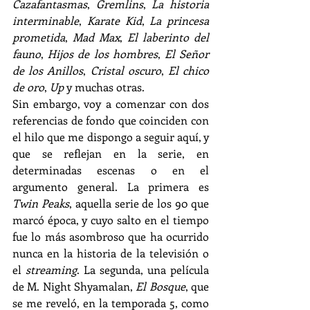
Cazafantasmas
,
 Gremlins
,
 La historia 
interminable
,
 Karate Kid
,
 La princesa 
prometida
,
 Mad Max
,
 El laberinto del 
fauno
,
 Hijos de los hombres
,
 El Señor 
de los Anillos
,
 Cristal oscuro
,
 El chico 
de oro
,
 Up 
y muchas otras.
Sin embargo, voy a comenzar con dos 
referencias de fondo que coinciden con 
el hilo que me dispongo a seguir aquí, y 
que se reflejan en la serie, en 
determinadas escenas o en el 
argumento general. La primera es 
Twin Peaks
, aquella serie de los 90 que 
marcó época, y cuyo salto en el tiempo 
fue lo más asombroso que ha ocurrido 
nunca en la historia de la televisión o 
el 
streaming
. La segunda, una película 
de M. Night Shyamalan, 
El Bosque
, que 
se me reveló, en la temporada 5, como 