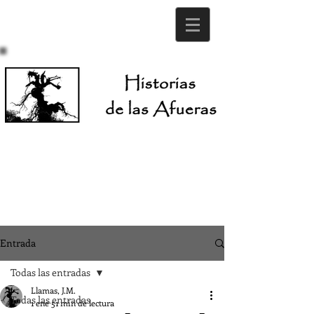
Entrada
Todas las entradas
Llamas, J.M.
Todas las entradas
1 ene
51 min de lectura