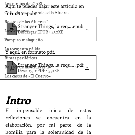
Los piratas del Go'El
Aquí te puedes bajar este artículo en 
Chifladuras pastorales d ls Afueras
formato epub.
Relatos de las Afueras I
Stranger Things, la requetepostmodernidad, - Llamas
.epub
Las Sombras
Descargar EPUB • 430KB
Vampiro malagueño
La tormenta pálida
Y aquí, en formato pdf.
Rimas periféricas
Stranger Things, la requetepostmodernidad, el pecado
.pdf
Relatos de las Afueras II
Descargar PDF • 331KB
Los casos de «El Cuervo»
Intro
El impensable inicio de estas 
reflexiones se encuentra en la 
elaboración, por mi parte, de la 
homilía para la solemnidad de la 