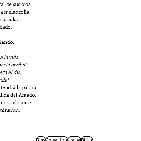
tal de sus ojos,
la melancolía.
núscula,
elado,
lando.
a la vida,
acia arriba!
ga el día,
fía! 
xtendió la palma,
álida del Amado.
 dos, adelante,
aminaron.
Dios
Romántico
drama
Biblia