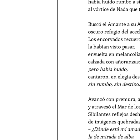
había huido rumbo a s
al vórtice de Nada que
Buscó el Amante a su A
oscuro refugio del ace
Los encorvados recuer
la habían visto pasar,
envuelta en melancolía
calzada con añoranzas:
pero había huido,
cantaron, en elegía de
sin rumbo, sin destin
o
Avanzó con premura, a
y atravesó el Mar de lo
Sibilantes reflejos des
de imágenes quebradas
– 
¿Dónde está mi amad
la de mirada de alba