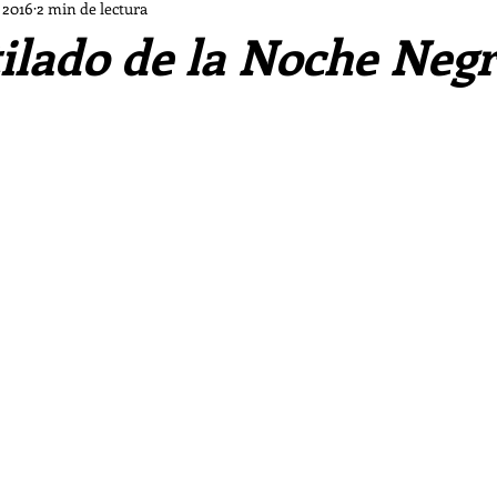
Dios a las Afueras
Cine a las Afueras
Música a l
 2016
2 min de lectura
ilado de la Noche Neg
María de las Afueras
Mes de Ejercicios Ignacianos
itufo
Crónicas de la Clericus Cup
Obra de teatr
Los piratas del Go'El
Chifladuras pastorales d ls Af
Las Sombras
Vampiro malagueño
La tormenta 
s de las Afueras II
Los casos de «El Cuervo»