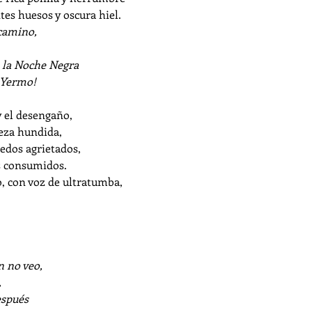
tes huesos y oscura hiel.
 camino,
 la Noche Negra
 Yermo!
 y el desengaño,
beza hundida,
edos agrietados,
es consumidos.
jo, con voz de ultratumba,
n no veo,
,
espués