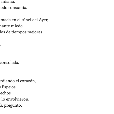
í misma, 
 todo consumía. 
mada en el túnel del Ayer,
chante miedo.
dos de tiempos mejores
,
sconsolada,
.
rdiendo el corazón,
s Espejos.
hechos
 lo envolvieron.
a,
 preguntó,