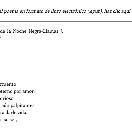
el poema en formato de libro electrónico (.epub), haz clic aquí 
_de_la_Noche_Negra-Llamas_J
.
KB
ormento 
eterno por amor, 
orioso, 
a aún palpitantes, 
a darle vida. 
 su ser, 