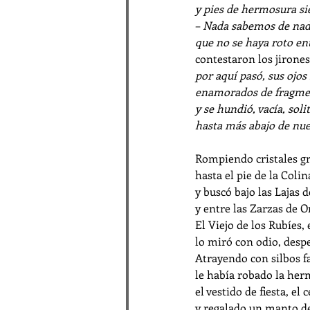
y pies de hermosura s
– 
Nada sabemos de nad
que no se haya roto en
contestaron los jirones
por aquí pasó, sus ojos
enamorados de fragme
y se hundió, vacía, solit
hasta más abajo de nue
Rompiendo cristales gr
hasta el pie de la Coli
y buscó bajo las Lajas 
y entre las Zarzas de Or
El Viejo de los Rubíes
lo miró con odio, desp
Atrayendo con silbos f
le había robado la her
el vestido de fiesta, el 
y regalado un manto de