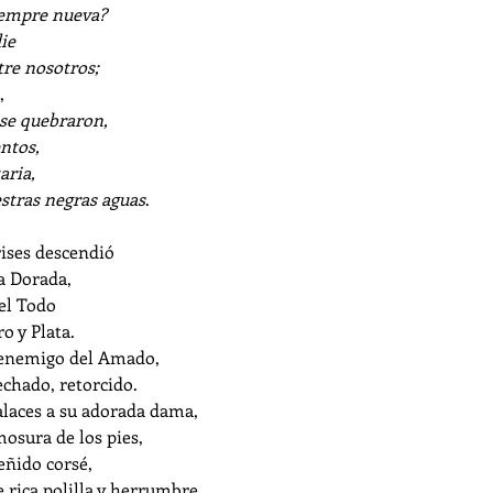
iempre nueva?
ie
tre nosotros;
,
 se quebraron,
ntos,
aria,
stras negras aguas
.
ises descendió
na Dorada,
del Todo
o y Plata.
, enemigo del Amado,
echado, retorcido.
alaces a su adorada dama,
mosura de los pies,
ceñido corsé,
 rica polilla y herrumbre