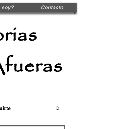
 soy?
Contacto
uirte