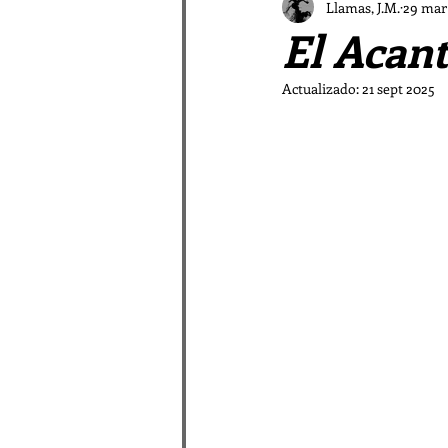
El Vampiro Malagueño
Llamas, J.M.
29 mar
El Acant
Patrística a las Afueras
Actualizado:
21 sept 2025
La galaxia Sombradobleconp
Pastores en la Patrística
Relatos de las Afueras I
Rimas periféricas
Relato