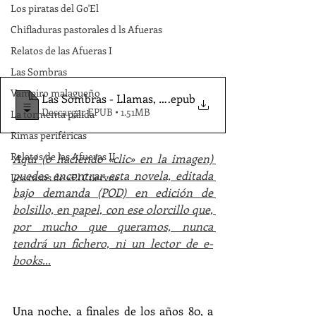
Los piratas del Go'El
Chifladuras pastorales d ls Afueras
Relatos de las Afueras I
Las Sombras
Vampiro malagueño
Las Sombras - Llamas, JM
.epub
Descargar EPUB • 1.51MB
La tormenta pálida
Rimas periféricas
Relatos de las Afueras II
Aquí (o haciendo «clic» en la imagen) 
puedes encontrar esta novela, editada 
Los casos de «El Cuervo»
bajo demanda (POD) en edición de 
bolsillo, en papel, con ese olorcillo que, 
por mucho que queramos, nunca 
tendrá un fichero, ni un lector de e-
books...
Una noche, a finales de los años 80, a 