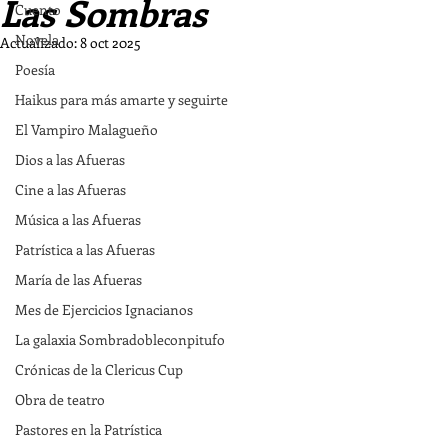
Las Sombras
Cuento
Novela
Actualizado:
8 oct 2025
Poesía
Haikus para más amarte y seguirte
El Vampiro Malagueño
Dios a las Afueras
Cine a las Afueras
Música a las Afueras
Patrística a las Afueras
María de las Afueras
Mes de Ejercicios Ignacianos
La galaxia Sombradobleconpitufo
Crónicas de la Clericus Cup
Obra de teatro
Pastores en la Patrística