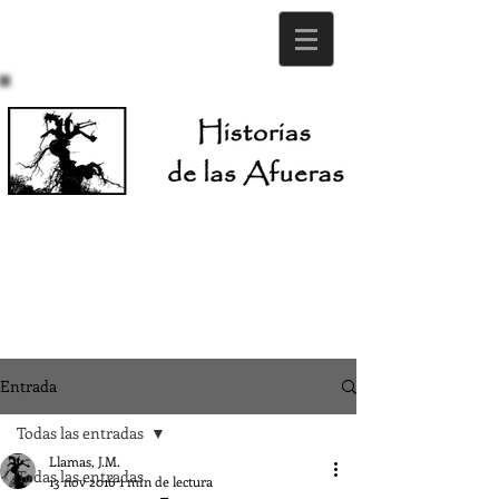
Entrada
Todas las entradas
Llamas, J.M.
Todas las entradas
13 nov 2016
1 min de lectura