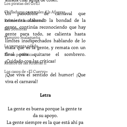
Los piratas del Go'El
Chifladuras pastorales d ls Afueras
Un pasodoble de carnaval que 
comienza alabando la bondad de la 
Relatos de las Afueras I
gente, continúa reconociendo que hay 
Las Sombras
gente para todo, se calienta hasta 
Vampiro malagueño
límites insospechados hablando de lo 
La tormenta pálida
mala que es la gente, y remata con un 
final para quitarse el sombrero. 
Rimas periféricas
¡Cuidado con las críticas!
Relatos de las Afueras II
Los casos de «El Cuervo»
¡Que viva el sentido del humor! ¡Que 
viva el carnaval!
Letra
La gente es buena porque la gente te 
da su apoyo.
La gente siempre es la que está ahí pa 