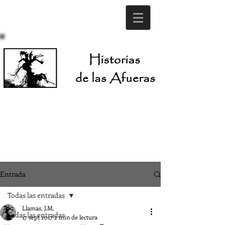
Entrada
Todas las entradas
Llamas, J.M.
Todas las entradas
17 sept 2017
2 min de lectura