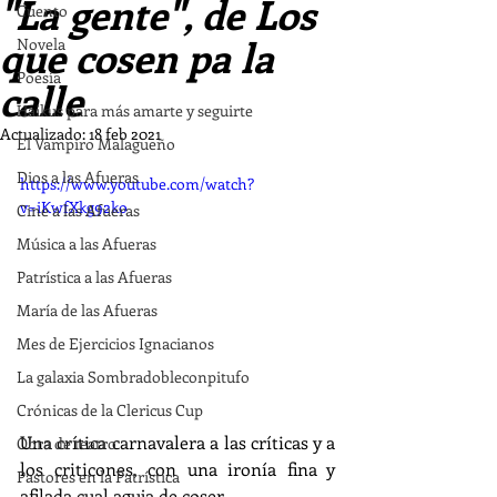
"La gente", de Los
Cuento
que cosen pa la
Novela
Poesía
calle
Haikus para más amarte y seguirte
Actualizado:
18 feb 2021
El Vampiro Malagueño
Dios a las Afueras
https://www.youtube.com/watch?
v=iKwfXkg92ko
Cine a las Afueras
Música a las Afueras
Patrística a las Afueras
María de las Afueras
Mes de Ejercicios Ignacianos
La galaxia Sombradobleconpitufo
Crónicas de la Clericus Cup
Una crítica carnavalera a las críticas y a 
Obra de teatro
los criticones, con una ironía fina y 
Pastores en la Patrística
afilada cual aguja de coser.