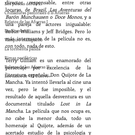
director responsable, entre otras 
Los piratas del Go'El
locuras, de 
Brazil
, 
Las Aventuras del 
Chifladuras pastorales d ls Afueras
Barón Munchausen
 o 
Doce Monos
, y a 
Relatos de las Afueras I
una pareja de actores inigualable: 
Las Sombras
Robin Williams y Jeff Bridges. Pero lo 
más interesante de la película no es, 
Vampiro malagueño
con todo, nada de esto.
La tormenta pálida
Rimas periféricas
Terry Gilliam es un enamorado del 
Relatos de las Afueras II
personaje por excelencia de la 
literatura española: Don Quijote de La 
Los casos de «El Cuervo»
Mancha. Ya intentó llevarla al cine una 
vez, pero le fue imposible, y el 
resultado de aquella desventura es un 
documental titulado 
Lost in La 
Mancha
. La película que nos ocupa es, 
no cabe la menor duda, todo un 
homenaje al Quijote, además de un 
acertado estudio de la psicología y 