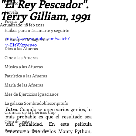
"El Rey Pescador".
Cuento
Terry Gilliam, 1991
Novela
Poesía
Actualizado:
18 feb 2021
Haikus para más amarte y seguirte
https://www.youtube.com/watch?
El Vampiro Malagueño
v=EI5VXz3w1w0
Dios a las Afueras
Cine a las Afueras
Música a las Afueras
Patrística a las Afueras
María de las Afueras
Mes de Ejercicios Ignacianos
La galaxia Sombradobleconpitufo
Intro
. Cuando se unen varios genios, lo 
Crónicas de la Clericus Cup
más probable es que el resultado sea 
Obra de teatro
una genialidad. En esta película 
Pastores en la Patrística
tenemos a uno de los Monty Python, 