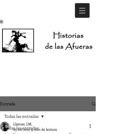
Entrada
Todas las entradas
Llamas, J.M.
Todas las entradas
25 oct 2017
4 min de lectura