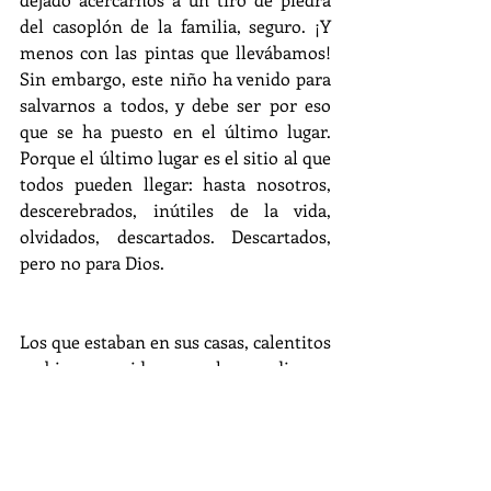
del casoplón de la familia, seguro. ¡Y 
menos con las pintas que llevábamos! 
Sin embargo, este niño ha venido para 
salvarnos a todos, y debe ser por eso 
que se ha puesto en el último lugar. 
Porque el último lugar es el sitio al que 
todos pueden llegar: hasta nosotros, 
descerebrados, inútiles de la vida, 
olvidados, descartados. Descartados, 
pero no para Dios.
Los que estaban en sus casas, calentitos 
y bien comidos, se lo perdieron. 
Nosotros compartimos con aquella 
familia lo que teníamos, que tampoco 
era tanto, pero bastó y sobró. Hicimos 
fiesta, y nos lo pasamos como los 