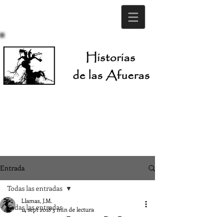
Entrada
Todas las entradas
Llamas, J.M.
Todas las entradas
14 sept 2018
3 min de lectura