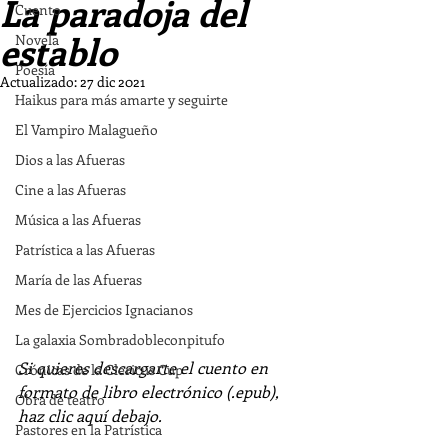
La paradoja del
Cuento
establo
Novela
Poesía
Actualizado:
27 dic 2021
Haikus para más amarte y seguirte
El Vampiro Malagueño
Dios a las Afueras
Cine a las Afueras
Música a las Afueras
Patrística a las Afueras
María de las Afueras
Mes de Ejercicios Ignacianos
La galaxia Sombradobleconpitufo
Si quieres descargarte el cuento en 
Crónicas de la Clericus Cup
formato de libro electrónico (.epub), 
Obra de teatro
haz clic aquí debajo.
Pastores en la Patrística