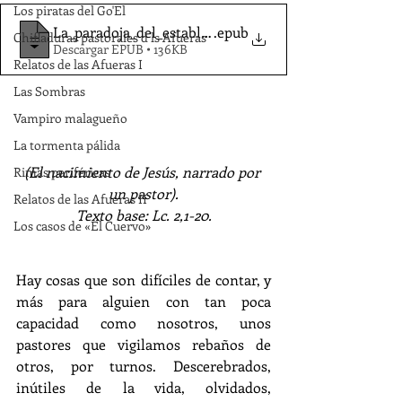
Los piratas del Go'El
La_paradoja_del_establo-Llamas_JM_
.epub
Chifladuras pastorales d ls Afueras
Descargar EPUB • 136KB
Relatos de las Afueras I
Las Sombras
Vampiro malagueño
La tormenta pálida
(El nacimiento de Jesús, narrado por 
Rimas periféricas
un pastor).
Relatos de las Afueras II
Texto base: Lc. 2,1-20.
Los casos de «El Cuervo»
Hay cosas que son difíciles de contar, y 
más para alguien con tan poca 
capacidad como nosotros, unos 
pastores que vigilamos rebaños de 
otros, por turnos. Descerebrados, 
inútiles de la vida, olvidados, 