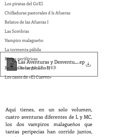
Los piratas del Go'El
Chifladuras pastorales d ls Afueras
Relatos de las Afueras I
Las Sombras
Vampiro malagueño
La tormenta pálida
Rimas periféricas
Las Aventuras y Desventuras de un Vampiro Malagueño
.ep
Descargar EP • 87KB
Relatos de las Afueras II
Los casos de «El Cuervo»
Aquí tienes, en un solo volumen, 
cuatro aventuras diferentes de L y MC, 
los dos vampiros malagueños que 
tantas peripecias han corrido juntos, 