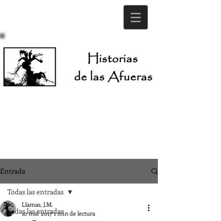
Entrada
Todas las entradas
Llamas, J.M.
Todas las entradas
10 mar 2017
1 min de lectura