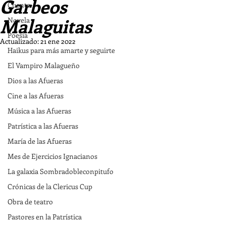
Garbeos
Cuento
Malaguitas
Novela
Poesía
Actualizado:
21 ene 2022
Haikus para más amarte y seguirte
El Vampiro Malagueño
Dios a las Afueras
Cine a las Afueras
Música a las Afueras
Patrística a las Afueras
María de las Afueras
Mes de Ejercicios Ignacianos
La galaxia Sombradobleconpitufo
Crónicas de la Clericus Cup
Obra de teatro
Pastores en la Patrística