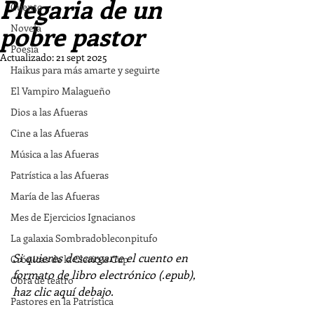
Plegaria de un
Cuento
pobre pastor
Novela
Poesía
Actualizado:
21 sept 2025
Haikus para más amarte y seguirte
El Vampiro Malagueño
Dios a las Afueras
Cine a las Afueras
Música a las Afueras
Patrística a las Afueras
María de las Afueras
Mes de Ejercicios Ignacianos
La galaxia Sombradobleconpitufo
Si quieres descargarte el cuento en 
Crónicas de la Clericus Cup
formato de libro electrónico (.epub), 
Obra de teatro
haz clic aquí debajo.
Pastores en la Patrística