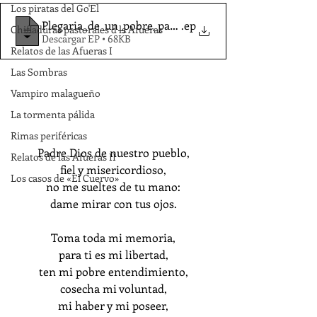
Los piratas del Go'El
Plegaria_de_un_pobre_pastor-Llamas_JM
.ep
Chifladuras pastorales d ls Afueras
Descargar EP • 68KB
Relatos de las Afueras I
Las Sombras
Vampiro malagueño
La tormenta pálida
Rimas periféricas
Padre Dios de nuestro pueblo,
Relatos de las Afueras II
fiel y misericordioso,
Los casos de «El Cuervo»
no me sueltes de tu mano:
dame mirar con tus ojos.
Toma toda mi memoria,
para ti es mi libertad,
ten mi pobre entendimiento,
cosecha mi voluntad,
mi haber y mi poseer,