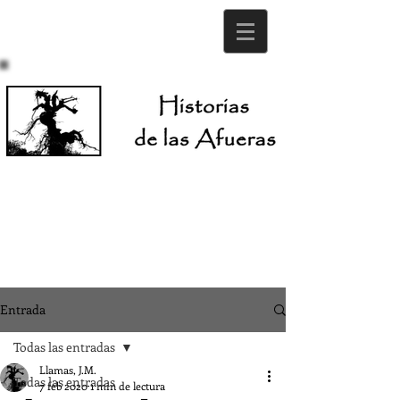
Entrada
Todas las entradas
Llamas, J.M.
Todas las entradas
7 feb 2020
1 min de lectura