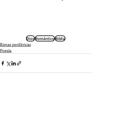
Dios
Romántico
Biblia
Rimas periféricas
Poesía
Entradas recientes
Ver todo