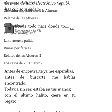
formato de libro electrónico (.epub), 
Los piratas del Go'El
haz clic aquí debajo.
Chifladuras pastorales d ls Afueras
Relatos de las Afueras I
Las Sombras
Donde_todo_nace_donde_todo_queda-Llamas_
.
Descargar • 87KB
Vampiro malagueño
La tormenta pálida
Rimas periféricas
Relatos de las Afueras II
Los casos de «El Cuervo»
Antes de encontrarte ya me esperabas,
antes de buscarte, me habías 
encontrado.
Todavía sin ser, estaba en tus manos;
con el último hálito, caeré en tu 
regazo: