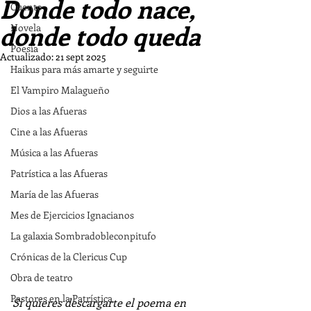
Donde todo nace,
Cuento
donde todo queda
Novela
Poesía
Actualizado:
21 sept 2025
Haikus para más amarte y seguirte
El Vampiro Malagueño
Dios a las Afueras
Cine a las Afueras
Música a las Afueras
Patrística a las Afueras
María de las Afueras
Mes de Ejercicios Ignacianos
La galaxia Sombradobleconpitufo
Crónicas de la Clericus Cup
Obra de teatro
Pastores en la Patrística
Si quieres descargarte el poema en 