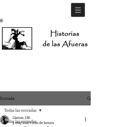
Entrada
Todas las entradas
Llamas, J.M.
Todas las entradas
3 may 2016
1 min de lectura