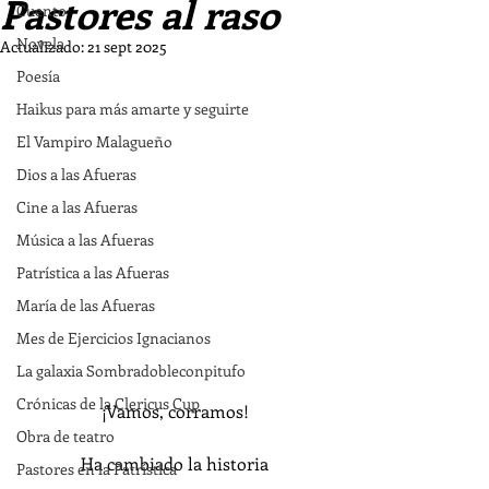
Pastores al raso
Cuento
Novela
Actualizado:
21 sept 2025
Poesía
Haikus para más amarte y seguirte
El Vampiro Malagueño
Dios a las Afueras
Cine a las Afueras
Música a las Afueras
Patrística a las Afueras
María de las Afueras
Mes de Ejercicios Ignacianos
La galaxia Sombradobleconpitufo
Crónicas de la Clericus Cup
¡Vamos, corramos!
Obra de teatro
Ha cambiado la historia
Pastores en la Patrística