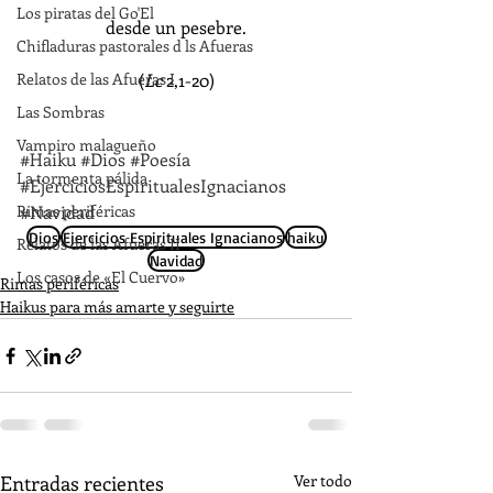
Los piratas del Go'El
desde un pesebre.
Chifladuras pastorales d ls Afueras
Relatos de las Afueras I
(
Lc
 2,1-20)
Las Sombras
Vampiro malagueño
#Haiku
#Dios
#Poesía
La tormenta pálida
#EjerciciosEspiritualesIgnacianos
Rimas periféricas
#Navidad
Dios
Ejercicios Espirituales Ignacianos
haiku
Relatos de las Afueras II
Navidad
Los casos de «El Cuervo»
Rimas periféricas
Haikus para más amarte y seguirte
Entradas recientes
Ver todo