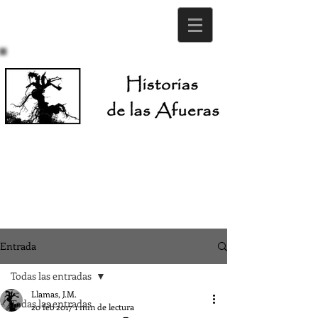
Entrada
Todas las entradas
Llamas, J.M.
Todas las entradas
20 feb 2017
1 min de lectura