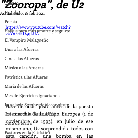
"Zooropa", de U2
Cuento
Novela
Actualizado:
18 feb 2021
Poesía
https://www.youtube.com/watch?
Haikus para más amarte y seguirte
v=YnrnKD4qLUA
El Vampiro Malagueño
Dios a las Afueras
Cine a las Afueras
Música a las Afueras
Patrística a las Afueras
María de las Afueras
Mes de Ejercicios Ignacianos
La galaxia Sombradobleconpitufo
Hace décadas, justo antes de la puesta 
en marcha de la Unión Europea (1 de 
Crónicas de la Clericus Cup
noviembre de 1993), en julio de ese 
Obra de teatro
mismo año, U2 sorprendió a todos con 
Pastores en la Patrística
esta canción, una bomba en las 