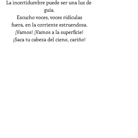
La incertidumbre puede ser una luz de 
guía.
Escucho voces, voces ridículas
fuera, en la corriente estruendosa.
¡Vamos! ¡Vamos a la superficie!
¡Saca tu cabeza del cieno, cariño!
Ella (
Zooropa
) va a inventar
el mundo en el que quiere vivir,
ella va a soñar despierta...
Ella va a soñar despierta...
Soñar despierta...