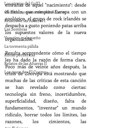
Los piratas del Go'El
entrañas de aquel "nacimiento": desde 
el título, que compara Europa con un 
Chifladuras pastorales d ls Afueras
zoológico, el grupo de rock irlandés se 
Relatos de las Afueras I
despacha a gusto poniendo patas arriba 
Las Sombras
los supuestos valores de la nueva 
Vampiro malagueño
organización.
La tormenta pálida
Resulta sorprendente cómo el tiempo 
Rimas periféricas
les ha dado la razón de forma clara. 
Relatos de las Afueras II
Poco más de veinte años después, la 
Los casos de «El Cuervo»
crisis de 
Zooropa
 está mostrando que 
muchas de las críticas de esta canción 
se han revelado como ciertas: 
tecnología sin freno, incertidumbre, 
superficialidad, diseño, falta de 
fundamentos, "inventar" un mundo 
ridículo, borrar todos los límites, las 
razones, los cimientos, las 