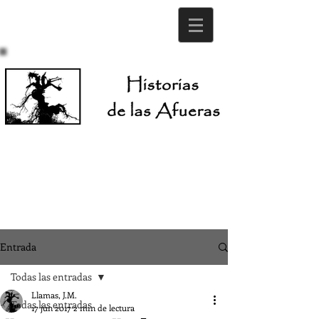
Entrada
Todas las entradas
Llamas, J.M.
Todas las entradas
17 jun 2017
2 min de lectura