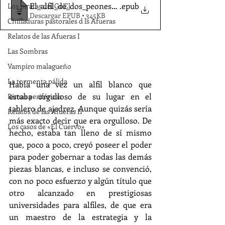
El_alfil_de_dos_peones-Llamas_JM_
.epub
Los piratas del Go'El
Descargar EPUB • 345KB
Chifladuras pastorales d ls Afueras
Relatos de las Afueras I
Las Sombras
Vampiro malagueño
La tormenta pálida
Había una vez un alfil blanco que 
estaba orgulloso de su lugar en el 
Rimas periféricas
tablero de ajedrez. Aunque quizás sería 
Relatos de las Afueras II
más exacto decir que era orgulloso. De 
Los casos de «El Cuervo»
hecho, estaba tan lleno de sí mismo 
que, poco a poco, creyó poseer el poder 
para poder gobernar a todas las demás 
piezas blancas, e incluso se convenció, 
con no poco esfuerzo y algún título que 
otro alcanzado en prestigiosas 
universidades para alfiles, de que era 
un maestro de la estrategia y la 