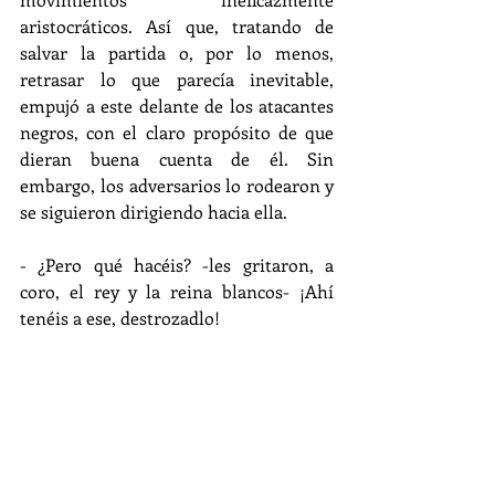
aristocráticos. Así que, tratando de 
salvar la partida o, por lo menos, 
retrasar lo que parecía inevitable, 
empujó a este delante de los atacantes 
negros, con el claro propósito de que 
dieran buena cuenta de él. Sin 
embargo, los adversarios lo rodearon y 
se siguieron dirigiendo hacia ella.
- ¿Pero qué hacéis? -les gritaron, a 
coro, el rey y la reina blancos- ¡Ahí 
tenéis a ese, destrozadlo!
- De eso nada -les contestó la torre 
negra, antes de arrastrarse con brío 
rumbo al jaque mate-. Este mentecato 
es la única ficha que no podemos 
matar, porque, gracias a él, que ha 
sembrado con sal vuestra parte del 