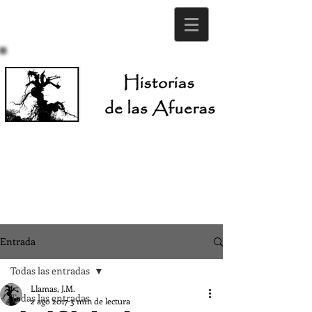
Entrada
Todas las entradas
Llamas, J.M.
Todas las entradas
2 ago 2017
3 min de lectura