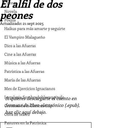
El alfil de dos
Cuento
peones
Novela
Poesía
Actualizado:
21 sept 2025
Haikus para más amarte y seguirte
El Vampiro Malagueño
Dios a las Afueras
Cine a las Afueras
Música a las Afueras
Patrística a las Afueras
María de las Afueras
Mes de Ejercicios Ignacianos
La galaxia Sombradobleconpitufo
Si quieres descargarte el cuento en 
formato de libro electrónico (.epub), 
Crónicas de la Clericus Cup
haz clic aquí debajo.
Obra de teatro
Pastores en la Patrística