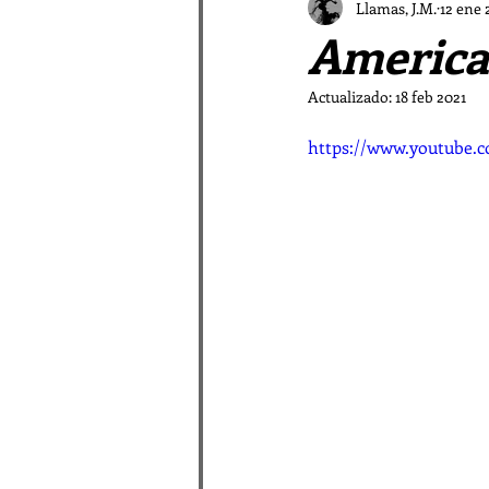
El Vampiro Malagueño
Llamas, J.M.
12 ene 
America
Patrística a las Afueras
Actualizado:
18 feb 2021
https://www.youtube
La galaxia Sombradobleconp
Pastores en la Patrística
Relatos de las Afueras I
Rimas periféricas
Relato