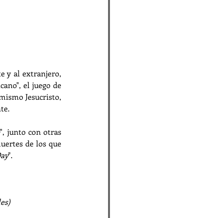
 y al extranjero, 
ano", el juego de 
mismo Jesucristo, 
te.
e
", junto con otras 
muertes de los que 
Day
".
es)