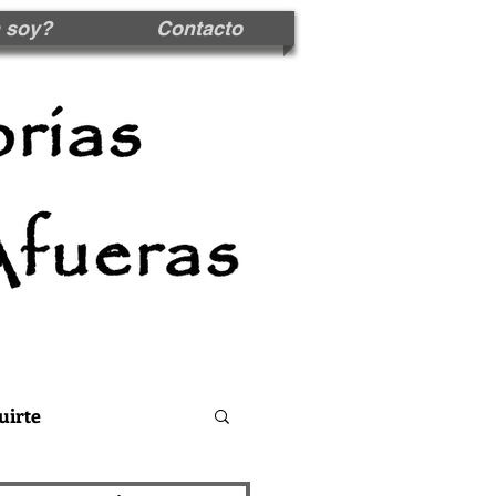
 soy?
Contacto
uirte