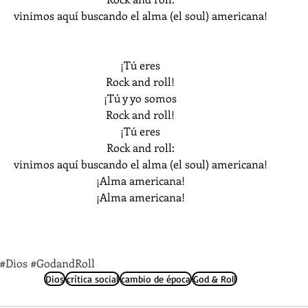
vinimos aquí buscando el alma (el soul) americana!
¡Tú eres
Rock and roll!
¡Tú y yo somos
Rock and roll!
¡Tú eres
Rock and roll:
vinimos aquí buscando el alma (el soul) americana!
¡Alma americana!
¡Alma americana!
#Dios
#GodandRoll
Dios
crítica social
cambio de época
God & Roll