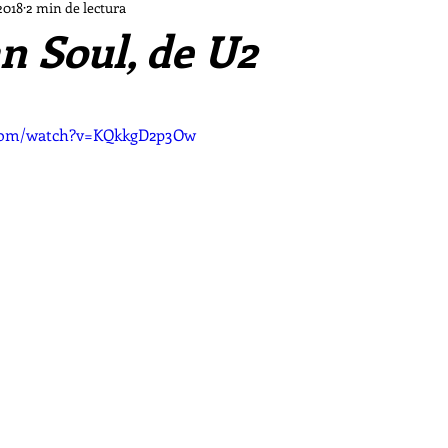
Dios a las Afueras
Cine a las Afueras
Música a l
2018
2 min de lectura
n Soul, de U2
María de las Afueras
Mes de Ejercicios Ignacianos
.com/watch?v=KQkkgD2p3Ow
itufo
Crónicas de la Clericus Cup
Obra de teatr
Los piratas del Go'El
Chifladuras pastorales d ls Af
Las Sombras
Vampiro malagueño
La tormenta 
s de las Afueras II
Los casos de «El Cuervo»