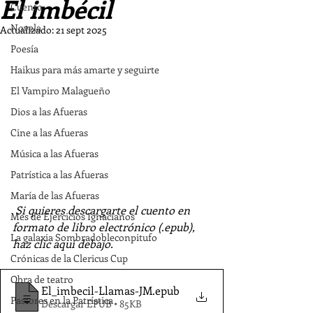
El imbécil
Cuento
Novela
Actualizado:
21 sept 2025
Poesía
Haikus para más amarte y seguirte
El Vampiro Malagueño
Dios a las Afueras
Cine a las Afueras
Música a las Afueras
Patrística a las Afueras
María de las Afueras
Si quieres descargarte el cuento en 
Mes de Ejercicios Ignacianos
formato de libro electrónico (.epub), 
La galaxia Sombradobleconpitufo
haz clic aquí debajo.
Crónicas de la Clericus Cup
Obra de teatro
El_imbecil-Llamas-JM
.epub
Pastores en la Patrística
Descargar EPUB • 85KB