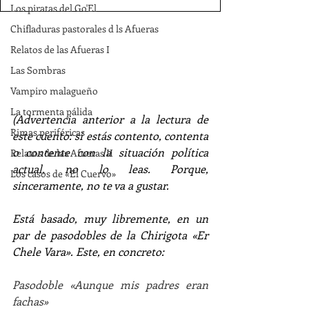
Los piratas del Go'El
Chifladuras pastorales d ls Afueras
Relatos de las Afueras I
Las Sombras
Vampiro malagueño
La tormenta pálida
(Advertencia anterior a la lectura de 
Rimas periféricas
este cuento: si estás contento, contenta 
o contente con la situación política 
Relatos de las Afueras II
actual, no lo leas. Porque, 
Los casos de «El Cuervo»
sinceramente, no te va a gustar.
Está basado, muy libremente, en un 
par de pasodobles de la Chirigota «Er 
Chele Vara». Este, en concreto:
Pasodoble «Aunque mis padres eran 
fachas»