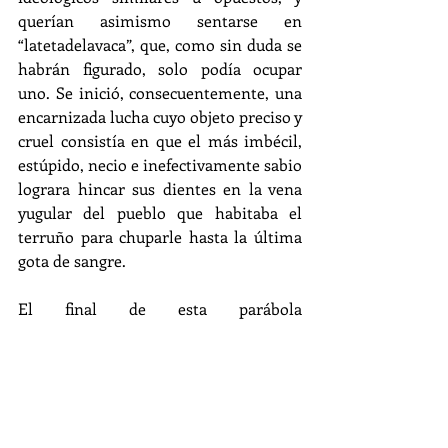
querían asimismo sentarse en 
“latetadelavaca”, que, como sin duda se 
habrán figurado, solo podía ocupar 
uno. Se inició, consecuentemente, una 
encarnizada lucha cuyo objeto preciso y 
cruel consistía en que el más imbécil, 
estúpido, necio e inefectivamente sabio 
lograra hincar sus dientes en la vena 
yugular del pueblo que habitaba el 
terruño para chuparle hasta la última 
gota de sangre.
El final de esta parábola 
hiperbólicamente fantasmagórica 
llegó, inevitable y horripilante, justo al 
término de las próximas elecciones. O 
de las siguientes. O de las que vengan 
después. Porque lo que no nos queda 