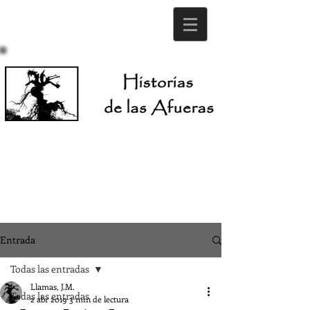
Entrada
Todas las entradas
Llamas, J.M.
Todas las entradas
2 abr 2019
3 min de lectura