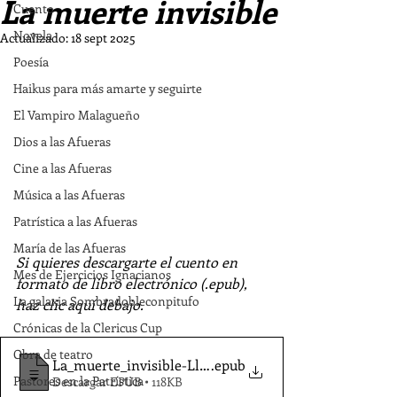
La muerte invisible
Cuento
Novela
Actualizado:
18 sept 2025
Poesía
Haikus para más amarte y seguirte
El Vampiro Malagueño
Dios a las Afueras
Cine a las Afueras
Música a las Afueras
Patrística a las Afueras
María de las Afueras
Si quieres descargarte el cuento en 
Mes de Ejercicios Ignacianos
formato de libro electrónico (.epub), 
La galaxia Sombradobleconpitufo
haz clic aquí debajo.
Crónicas de la Clericus Cup
Obra de teatro
La_muerte_invisible-Llamas_JM
.epub
Pastores en la Patrística
Descargar EPUB • 118KB