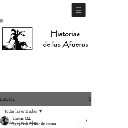
Entrada
Todas las entradas
Llamas, J.M.
Todas las entradas
23 ago 2020
3 min de lectura