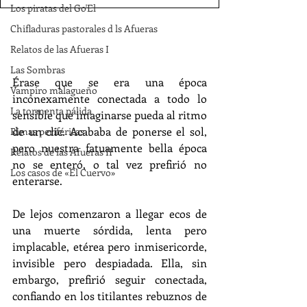
Los piratas del Go'El
Chifladuras pastorales d ls Afueras
Relatos de las Afueras I
Las Sombras
Érase que se era una época 
Vampiro malagueño
inconexamente conectada a todo lo 
La tormenta pálida
sensible que imaginarse pueda al ritmo 
de un clic. Acababa de ponerse el sol, 
Rimas periféricas
pero nuestra fatuamente bella época 
Relatos de las Afueras II
no se enteró, o tal vez prefirió no 
Los casos de «El Cuervo»
enterarse.
De lejos comenzaron a llegar ecos de 
una muerte sórdida, lenta pero 
implacable, etérea pero inmisericorde, 
invisible pero despiadada. Ella, sin 
embargo, prefirió seguir conectada, 
confiando en los titilantes rebuznos de 