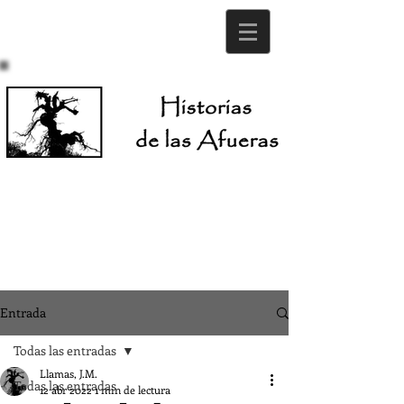
Entrada
Todas las entradas
Llamas, J.M.
Todas las entradas
12 abr 2022
1 min de lectura