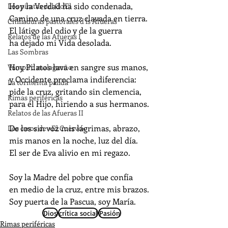
Hoy la Verdad ha sido condenada,
Los piratas del Go'El
Camino de una cruz clavada en tierra.
Chifladuras pastorales d ls Afueras
El látigo del odio y de la guerra
Relatos de las Afueras I
ha dejado mi Vida desolada.
Las Sombras
Hoy Pilatos lava en sangre sus manos,
Vampiro malagueño
y Occidente proclama indiferencia:
La tormenta pálida
pide la cruz, gritando sin clemencia,
Rimas periféricas
para el Hijo, hiriendo a sus hermanos.
Relatos de las Afueras II
De los sin voz mis lágrimas, abrazo,
Los casos de «El Cuervo»
mis manos en la noche, luz del día.
El ser de Eva alivio en mi regazo.
Soy la Madre del pobre que confía
en medio de la cruz, entre mis brazos.
Soy puerta de la Pascua, soy María.
Dios
crítica social
Pasión
Rimas periféricas