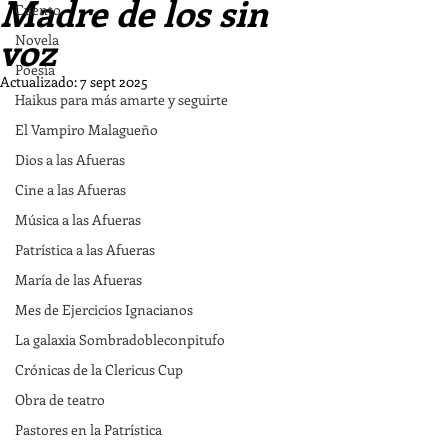
Madre de los sin
Cuento
voz
Novela
Poesía
Actualizado:
7 sept 2025
Haikus para más amarte y seguirte
El Vampiro Malagueño
Dios a las Afueras
Cine a las Afueras
Música a las Afueras
Patrística a las Afueras
María de las Afueras
Mes de Ejercicios Ignacianos
La galaxia Sombradobleconpitufo
Crónicas de la Clericus Cup
Obra de teatro
Pastores en la Patrística