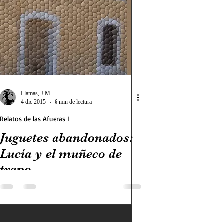
as Afueras
o
Llamas, J.M.
4 dic 2015
6 min de lectura
Relatos de las Afueras I
ueras
Juguetes abandonados:
Lucía y el muñeco de
pálida
trapo