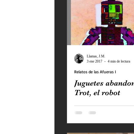
El Vampiro Malagueño
Patrística a las Afueras
La galaxia Sombradobleconp
Llamas, J.M.
3 ene 2017
4 min de lectura
Relatos de las Afueras I
Pastores en la Patrística
Juguetes abando
Trot, el robot
Relatos de las Afueras I
Rimas periféricas
Relato