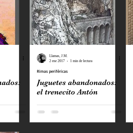
Dios a las Afueras
Cine a las Afueras
Música a l
María de las Afueras
Mes de Ejercicios Ignacianos
itufo
Crónicas de la Clericus Cup
Obra de teatr
Llamas, J.M.
2 ene 2017
1 min de lectura
Rimas periféricas
Los piratas del Go'El
Chifladuras pastorales d ls Af
nados:
Juguetes abandonados:
el trenecito Antón
Las Sombras
Vampiro malagueño
La tormenta 
s de las Afueras II
Los casos de «El Cuervo»