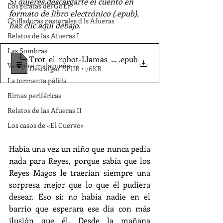
Si quieres descargarte el cuento en 
Los piratas del Go'El
formato de libro electrónico (.epub), 
Chifladuras pastorales d ls Afueras
haz clic aquí debajo.
Relatos de las Afueras I
Las Sombras
Trot_el_robot-Llamas_JM_
.epub
Vampiro malagueño
Descargar EPUB • 76KB
La tormenta pálida
Rimas periféricas
Relatos de las Afueras II
Los casos de «El Cuervo»
Había una vez un niño que nunca pedía 
nada para Reyes, porque sabía que los 
Reyes Magos le traerían siempre una 
sorpresa mejor que lo que él pudiera 
desear. Eso sí: no había nadie en el 
barrio que esperara ese día con más 
ilusión que él. Desde la mañana 