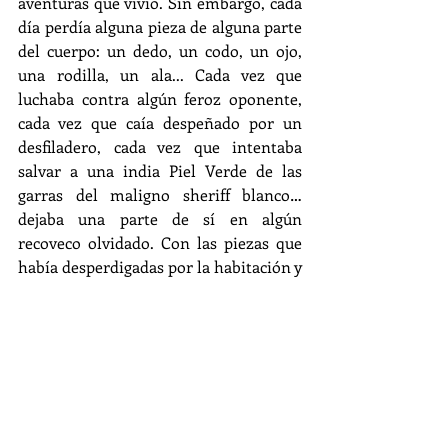
aventuras que vivió. Sin embargo, cada 
día perdía alguna pieza de alguna parte 
del cuerpo: un dedo, un codo, un ojo, 
una rodilla, un ala... Cada vez que 
luchaba contra algún feroz oponente, 
cada vez que caía despeñado por un 
desfiladero, cada vez que intentaba 
salvar a una india Piel Verde de las 
garras del maligno sheriff blanco… 
dejaba una parte de sí en algún 
recoveco olvidado. Con las piezas que 
había desperdigadas por la habitación y 
no se habían perdido, el niño hizo otro 
robot, más pequeño, y lo colocó frente 
a Trot.
- “¿Quién seré ahora? -se preguntó 
Trot- Veo ahí, enfrente, algo que 
parece ser parte de mí, pero creo que 