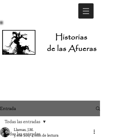
Entrada
Todas las entradas
Llamas, J.M.
Todas las entradas
3 ene 2017
4 min de lectura