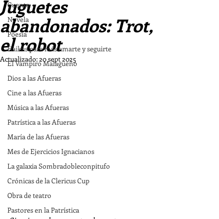
Juguetes
Cuento
abandonados: Trot,
Novela
Poesía
el robot
Haikus para más amarte y seguirte
Actualizado:
20 sept 2025
El Vampiro Malagueño
Dios a las Afueras
Cine a las Afueras
Música a las Afueras
Patrística a las Afueras
María de las Afueras
Mes de Ejercicios Ignacianos
La galaxia Sombradobleconpitufo
Crónicas de la Clericus Cup
Obra de teatro
Pastores en la Patrística