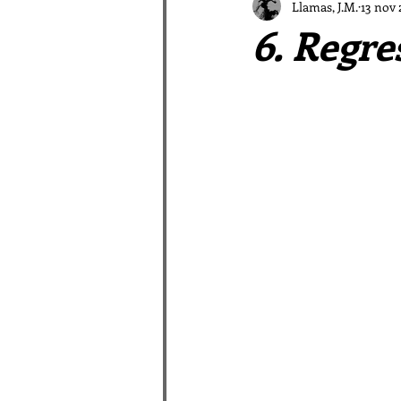
El Vampiro Malagueño
Llamas, J.M.
13 nov 
6. Regre
Patrística a las Afueras
La galaxia Sombradobleconp
Pastores en la Patrística
Relatos de las Afueras I
Rimas periféricas
Relato