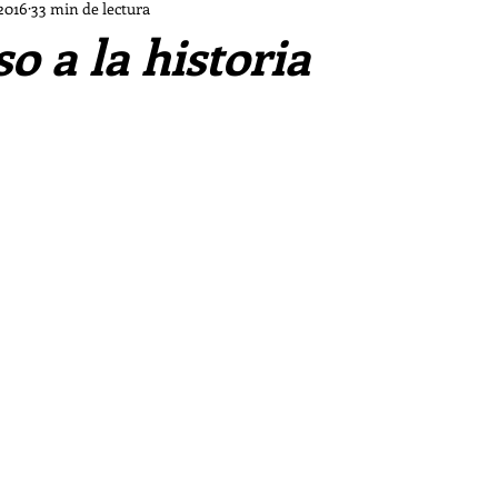
Dios a las Afueras
Cine a las Afueras
Música a l
2016
33 min de lectura
so a la historia
María de las Afueras
Mes de Ejercicios Ignacianos
itufo
Crónicas de la Clericus Cup
Obra de teatr
Los piratas del Go'El
Chifladuras pastorales d ls Af
Las Sombras
Vampiro malagueño
La tormenta 
s de las Afueras II
Los casos de «El Cuervo»