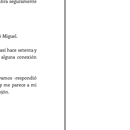
mbra seguramente 
ó Miguel.
así hace setenta y 
alguna conexión 
evamos -respondió 
y me parece a mí 
ojón.