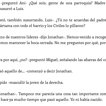
-preguntó Ani- ¿Qué sois, gente de una parroquia? Madre 
susurró a Luis.
estó, también susurrando, Luis-. ¿Tú no te acuerdas del padre
Cártama con todo el barrio y los Civiles lo pillaron?
no de nuestros líderes -dijo Jonathan-. Hemos venido a recoge
emos mantener la boca cerrada. No me preguntes por qué, porq
ara por aquí, ¿no? -preguntó Miguel, señalando las afueras del c
asó aquello de… -comenzó a decir Jonathan.
úpido -masculló la joven de la derecha.
ó Jonathan-. Tampoco me parecía una cosa tan importante com
hace ya mucho tiempo que pasó aquello. Yo ni había nacido.