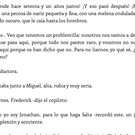
desde hace setenta y un años justos! ¡Y eso pasó después! 
, una pecosa de nariz pequeña y fina, con una melena ondulad
o oscuro, que le caía hasta los hombros.
Luis-. Veo que tenemos un problemilla: nosotros nos vamos a de
ue pasa aquí, porque todo nos parece raro, y vosotros no nos
aquí porque os han dicho que no. Para no liarnos, yo qué sé, 
¿no?
nductora.
taba junto a Miguel, alta, rubia y muy seria.
ntes. Frederick -dijo el copiloto.
s: yo soy Jonathan, para lo que haga falta -recordó este, un
plexión y sonriente.