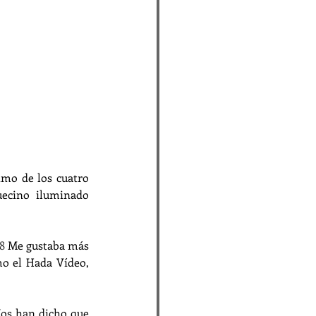
tmo de los cuatro 
ecino iluminado 
8
 Me gustaba más 
o el Hada Vídeo, 
Nos han dicho que 