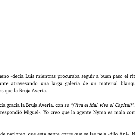
ueno -decía Luis mientras procuraba seguir a buen paso el ri
ante atravesando una larga galería de un material blanqu
s que la Bruja Avería.
ía gracia la Bruja Avería, con su 
“¡Viva el Mal, viva el Capital!”
.
 respondió Miguel-. Yo creo que la agente Nyma es mala com
de parloteo, que esta gente corre que se las pela -dijo Ani-. 