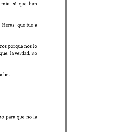
mía, sí que han 
 Heras, que fue a 
ros porque nos lo 
ue, la verdad, no 
oche.
o para que no la 