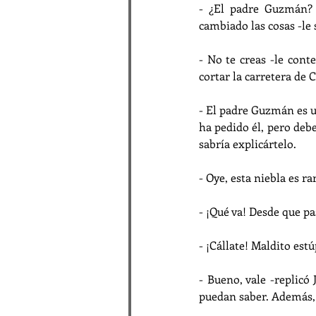
- ¿El padre Guzmán? 
cambiado las cosas -le 
- No te creas -le cont
cortar la carretera de 
- El padre Guzmán es u
ha pedido él, pero deb
sabría explicártelo.
- Oye, esta niebla es r
- ¡Qué va! Desde que p
- ¡Cállate! Maldito est
- Bueno, vale -replic
puedan saber. Además, 