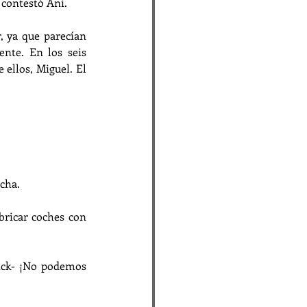
 contestó Ani.
, ya que parecían 
ente. En los seis 
ellos, Miguel. El 
echa.
bricar coches con 
ick- ¡No podemos 