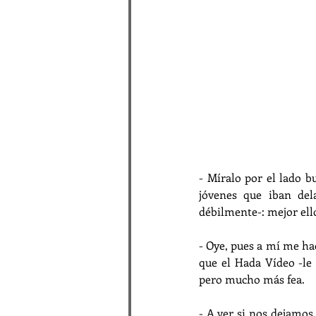
- Míralo por el lado b
jóvenes que iban del
débilmente-: mejor ello
- Oye, pues a mí me hac
que el Hada Vídeo -le
pero mucho más fea.
- A ver si nos dejamos 