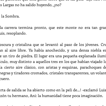
s Largas no ha salido huyendo, ¿no?
 la Sombra.
 la carrera termina pronto, que este monte no era tan gra
uis, resoplando.
scura y cristalina que se levantó al paso de los jóvenes. Cr
an al aire libre. Ya había anochecido, y una densa niebla en
e un tiro de piedra. El lugar era una pequeña explanada ilum
culo, muy distinto a aquellos tres en los que habían viajado lo
ía cierto aire clásico, con aristas y esquinas, parachoques de
egras y tiradores cromados, cristales transparentes, un volan
cuero.
erta de salida se ha abierto como en la peli de…! -exclamó Luis,
razón tu hermano, Ani: la humanidad tiene poca imaginación.