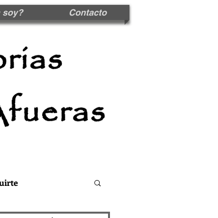
 soy?
Contacto
uirte