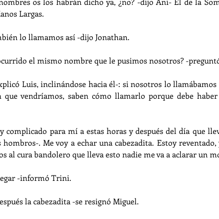
 nombres os los habrán dicho ya, ¿no? -dijo Ani- El de la So
anos Largas.
bién lo llamamos así -dijo Jonathan.
 ocurrido el mismo nombre que le pusimos nosotros? -pregunt
explicó Luis, inclinándose hacia él-: si nosotros lo llamábamos 
an que vendríamos, saben cómo llamarlo porque debe haber 
muy complicado para mí a estas horas y después del día que ll
s hombros-. Me voy a echar una cabezadita. Estoy reventado, 
s al cura bandolero que lleva esto nadie me va a aclarar un m
legar -informó Trini.
después la cabezadita -se resignó Miguel.