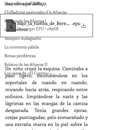
haz clic aquí debajo.
Los piratas del Go'El
Chifladuras pastorales d ls Afueras
Relatos de las Afueras I
Bajo_la_tumba_de_Berenice-Llamas_JM_
.epu
Descargar EPU • 289KB
Las Sombras
Vampiro malagueño
La tormenta pálida
Rimas periféricas
Relatos de las Afueras II
Un niño cruzó la esquina. Caminaba a 
Los casos de «El Cuervo»
paso ligero, escondiéndose en los 
soportales de cuando en cuando, 
mirando hacia atrás, respirando entre 
sollozos, limpiándose la nariz y las 
lágrimas en las mangas de la camisa 
desgastada. Tenía grandes ojeras, 
orejas puntiagudas, pelo enmarañado y 
una extraña marca en la piel sobre la 