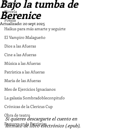
Bajo la tumba de
Cuento
Berenice
Novela
Poesía
Actualizado:
20 sept 2025
Haikus para más amarte y seguirte
El Vampiro Malagueño
Dios a las Afueras
Cine a las Afueras
Música a las Afueras
Patrística a las Afueras
María de las Afueras
Mes de Ejercicios Ignacianos
La galaxia Sombradobleconpitufo
Crónicas de la Clericus Cup
Obra de teatro
Si quieres descargarte el cuento en 
Pastores en la Patrística
formato de libro electrónico (.epub), 