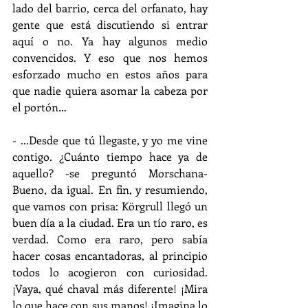
lado del barrio, cerca del orfanato, hay 
gente que está discutiendo si entrar 
aquí o no. Ya hay algunos medio 
convencidos. Y eso que nos hemos 
esforzado mucho en estos años para 
que nadie quiera asomar la cabeza por 
el portón…
- ...Desde que tú llegaste, y yo me vine 
contigo. ¿Cuánto tiempo hace ya de 
aquello? -se preguntó Morschana- 
Bueno, da igual. En fin, y resumiendo, 
que vamos con prisa: Körgrull llegó un 
buen día a la ciudad. Era un tío raro, es 
verdad. Como era raro, pero sabía 
hacer cosas encantadoras, al principio 
todos lo acogieron con curiosidad. 
¡Vaya, qué chaval más diferente! ¡Mira 
lo que hace con sus manos! ¡Imagina lo 