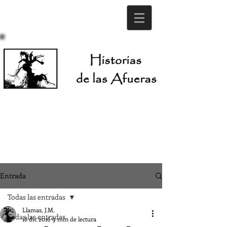
Entrada
Todas las entradas
Llamas, J.M.
Todas las entradas
18 dic 2016
9 min de lectura