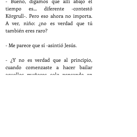
- Bueno, digamos que allí abajo el 
tiempo es… diferente -contestó 
Körgrull-. Pero eso ahora no importa. 
A ver, niño: ¿no es verdad que tú 
también eres raro?
- Me parece que sí -asintió Jesús.
- ¿Y no es verdad que al principio, 
cuando comenzaste a hacer bailar 
aquellos muñecos solo pensando en 
ello, a tus padres les pareciste 
gracioso? -preguntó Morschana.
- ¿Pero cómo…? ¡Sí! -exclamó, 
estupefacto, Jesús.
- ¿Y que poco después, creyendo que 
eras una perversión del Demonio y que 