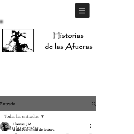
Entrada
Todas las entradas
Llamas, J.M.
Todas las entradas
2 dic 2017
1 min de lectura