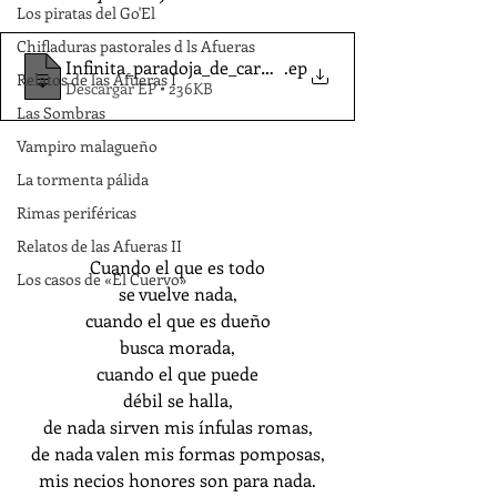
Los piratas del Go'El
Chifladuras pastorales d ls Afueras
Infinita_paradoja_de_carne-Llamas_JM_
.ep
Relatos de las Afueras I
Descargar EP • 236KB
Las Sombras
Vampiro malagueño
La tormenta pálida
Rimas periféricas
Relatos de las Afueras II
Cuando el que es todo
Los casos de «El Cuervo»
se vuelve nada,
cuando el que es dueño
busca morada,
cuando el que puede
débil se halla,
de nada sirven mis ínfulas romas,
de nada valen mis formas pomposas,
mis necios honores son para nada.