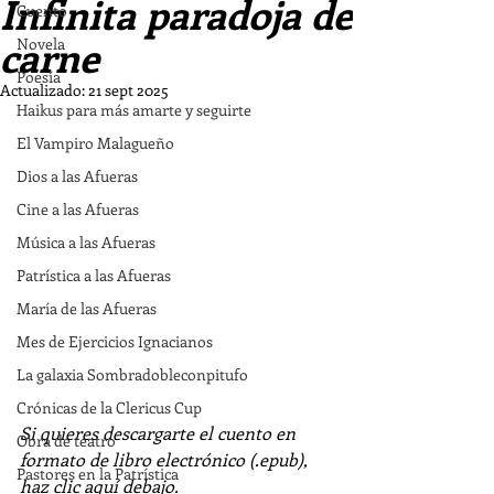
Infinita paradoja de
Cuento
carne
Novela
Poesía
Actualizado:
21 sept 2025
Haikus para más amarte y seguirte
El Vampiro Malagueño
Dios a las Afueras
Cine a las Afueras
Música a las Afueras
Patrística a las Afueras
María de las Afueras
Mes de Ejercicios Ignacianos
La galaxia Sombradobleconpitufo
Crónicas de la Clericus Cup
Si quieres descargarte el cuento en 
Obra de teatro
formato de libro electrónico (.epub), 
Pastores en la Patrística
haz clic aquí debajo.