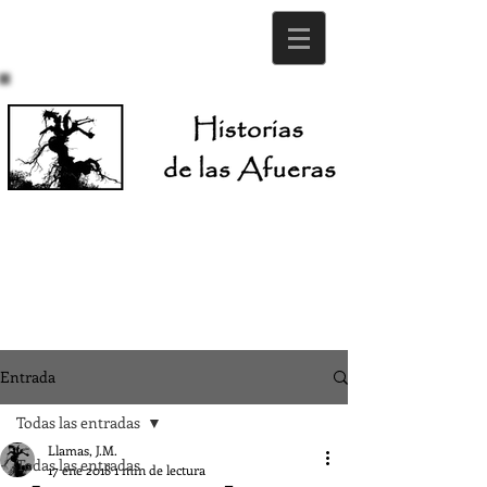
Entrada
Todas las entradas
Llamas, J.M.
Todas las entradas
17 ene 2018
1 min de lectura