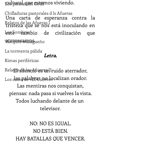
cultural que estamos viviendo. 
Los piratas del Go'El
Chifladuras pastorales d ls Afueras
Una carta de esperanza contra la 
Relatos de las Afueras I
tristeza que se nos está inoculando en 
Las Sombras
este cambio de civilización que 
atravesamos.
Vampiro malagueño
La tormenta pálida
Letra.
Rimas periféricas
Relatos de las Afueras II
El silencio es un ruido aterrador,
las palabras no localizan orador.
Los casos de «El Cuervo»
Las mentiras nos conquistan,
piensas: nada pasa si vuelves la vista.
Todos luchando delante de un 
televisor.
NO: NO ES IGUAL.
NO ESTÁ BIEN.
HAY BATALLAS QUE VENCER.