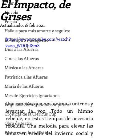
El Impacto, de
Cuento
Grises
Novela
Poesía
Actualizado:
18 feb 2021
Haikus para más amarte y seguirte
https://www.youtube.com/watch?
El Vampiro Malagueño
v=2o_WDObf8m8
Dios a las Afueras
Cine a las Afueras
Música a las Afueras
Patrística a las Afueras
María de las Afueras
Mes de Ejercicios Ignacianos
Una canción que nos anima a unirnos y 
La galaxia Sombradobleconpitufo
levantar la voz. Todo un himno 
Crónicas de la Clericus Cup
rebelde, en estos tiempos de necesaria 
Obra de teatro
rebeldía. Una melodía para elevar las 
Pastores en la Patrística
almas en medio del invierno social y 