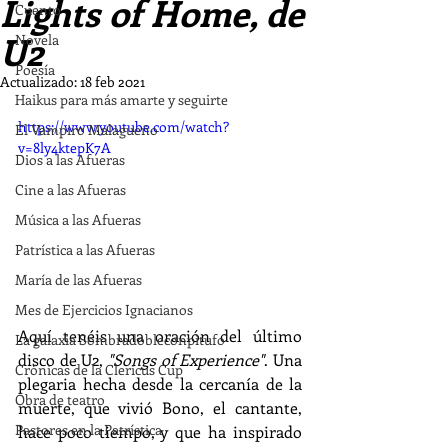
Lights of Home, de
Cuento
U2
Novela
Poesía
Actualizado:
18 feb 2021
Haikus para más amarte y seguirte
https://www.youtube.com/watch?
El Vampiro Malagueño
v=8ly4ktepK7A
Dios a las Afueras
Cine a las Afueras
Música a las Afueras
Patrística a las Afueras
María de las Afueras
Mes de Ejercicios Ignacianos
Aquí tenéis una oración del último 
La galaxia Sombradobleconpitufo
disco de U2, 
"Songs of Experience"
. Una 
Crónicas de la Clericus Cup
plegaria hecha desde la cercanía de la 
Obra de teatro
muerte, que vivió Bono, el cantante, 
Pastores en la Patrística
hace poco tiempo, y que ha inspirado 