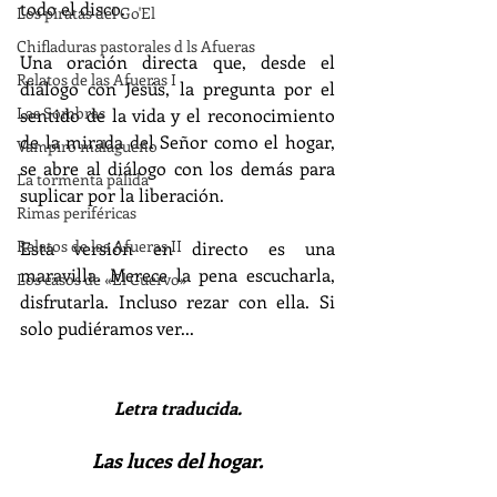
todo el disco. 
Los piratas del Go'El
Chifladuras pastorales d ls Afueras
Una oración directa que, desde el 
Relatos de las Afueras I
diálogo con Jesús, la pregunta por el 
Las Sombras
sentido de la vida y el reconocimiento 
de la mirada del Señor como el hogar, 
Vampiro malagueño
se abre al diálogo con los demás para 
La tormenta pálida
suplicar por la liberación. 
Rimas periféricas
Relatos de las Afueras II
Esta versión en directo es una 
maravilla. Merece la pena escucharla, 
Los casos de «El Cuervo»
disfrutarla. Incluso rezar con ella. Si 
solo pudiéramos ver...
Letra traducida.
Las luces del hogar.