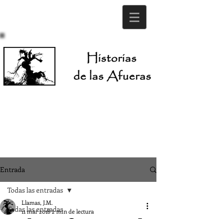
Entrada
Todas las entradas
Llamas, J.M.
Todas las entradas
11 mar 2018
2 min de lectura