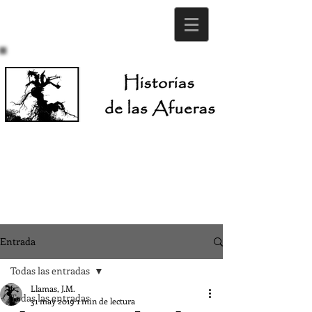
Entrada
Todas las entradas
Llamas, J.M.
Todas las entradas
31 may 2019
1 min de lectura