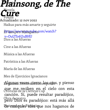
Plainsong, de The
Cuento
Cure
Novela
Poesía
Actualizado:
12 nov 2022
Haikus para más amarte y seguirte
https://www.youtube.com/watch?
El Vampiro Malagueño
v=OuUTo6UuBHU
Dios a las Afueras
Cine a las Afueras
Música a las Afueras
Patrística a las Afueras
María de las Afueras
Mes de Ejercicios Ignacianos
Algunas veces cierro los ojos, y pienso 
La galaxia Sombradobleconpitufo
que me reciben en el cielo con esta 
Crónicas de la Clericus Cup
canción. Sí, puede resultar paradójico, 
Obra de teatro
pero Dios es paradójico: está más allá 
Pastores en la Patrística
de cualquier idea que nos hagamos de 