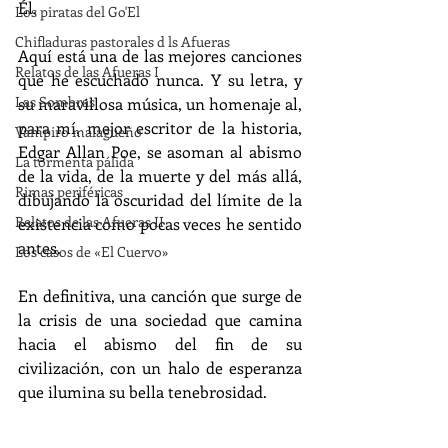
Él.
Los piratas del Go'El
Chifladuras pastorales d ls Afueras
Aquí está una de las mejores canciones 
Relatos de las Afueras I
que he escuchado nunca. Y su letra, y 
Las Sombras
su maravillosa música, un homenaje al, 
para mí, mejor escritor de la historia, 
Vampiro malagueño
Edgar Allan Poe, se asoman al abismo 
La tormenta pálida
de la vida, de la muerte y del más allá, 
Rimas periféricas
dibujando la oscuridad del límite de la 
Relatos de las Afueras II
existencia como pocas veces he sentido 
antes. 
Los casos de «El Cuervo»
En definitiva, una canción que surge de 
la crisis de una sociedad que camina 
hacia el abismo del fin de su 
civilización, con un halo de esperanza 
que ilumina su bella tenebrosidad.