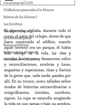
Los piratas del Go'El
Chifladuras pastorales d ls Afueras
Relatos de las Afueras I
Las Sombras
El algarrobo vigilaba, durante todo el 
Vampiro malagueño
curso, el patio del colegio. Antes de que 
La tormenta pálida
fuera construido el edificio, cuando 
Rimas periféricas
aquel terreno era un parque, él había 
Relatos de las Afueras II
sido testigo de la vida, las idas y 
venidas, los amores y desamores, odios 
Los casos de «El Cuervo»
y reconciliaciones, sombras y luces, 
angustias y esperanzas, risas y llantos 
de la gente que, cada tarde, pasaba por 
allí. En su tronco, como tallados sellos 
mudos de historias extraordinarias o 
insignificantes, iniciales, nombres, 
signos. La copa se extendía acogiendo 
la vida en sus ramas y bajo su sombra. 