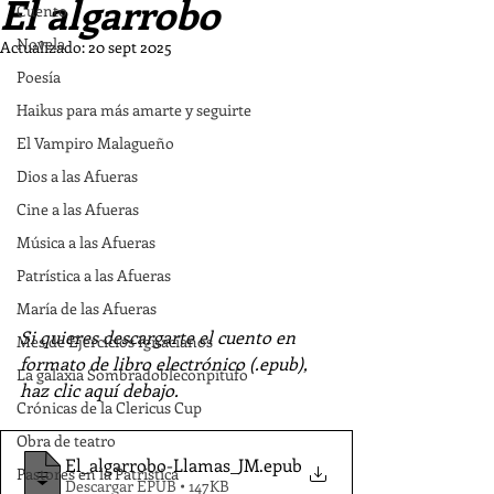
El algarrobo
Cuento
Novela
Actualizado:
20 sept 2025
Poesía
Haikus para más amarte y seguirte
El Vampiro Malagueño
Dios a las Afueras
Cine a las Afueras
Música a las Afueras
Patrística a las Afueras
María de las Afueras
Si quieres descargarte el cuento en 
Mes de Ejercicios Ignacianos
formato de libro electrónico (.epub), 
La galaxia Sombradobleconpitufo
haz clic aquí debajo.
Crónicas de la Clericus Cup
Obra de teatro
El_algarrobo-Llamas_JM
.epub
Pastores en la Patrística
Descargar EPUB • 147KB