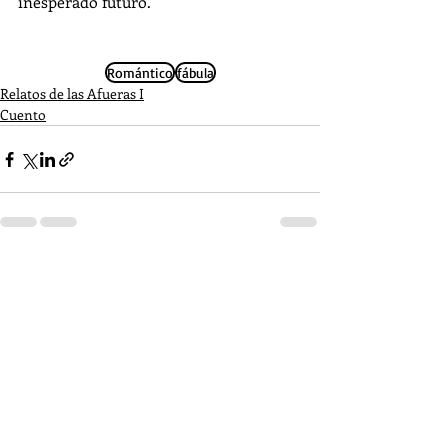
inesperado futuro.
Romántico
fábula
Relatos de las Afueras I
Cuento
Entradas recientes
Ver todo