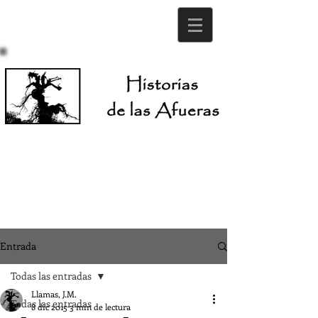
Entrada
Todas las entradas
Llamas, J.M.
Todas las entradas
8 dic 2015
3 min de lectura