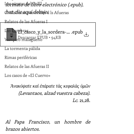
Los piratas del Go'El
formato de libro electrónico (.epub), 
haz clic aquí debajo.
Chifladuras pastorales d ls Afueras
Relatos de las Afueras I
Las Sombras
El_casco_y_la_sordera-Llamas_JM_
.epub
Descargar EPUB • 94KB
Vampiro malagueño
La tormenta pálida
Rimas periféricas
Relatos de las Afueras II
Los casos de «El Cuervo»
Ἀνακύψατε καὶ ἐπάρατε τὰς κεφαλὰς ὑμῶν
(Levantaos, alzad vuestra cabeza).
Lc
. 21,28.
Al Papa Francisco, un hombre de 
brazos abiertos.