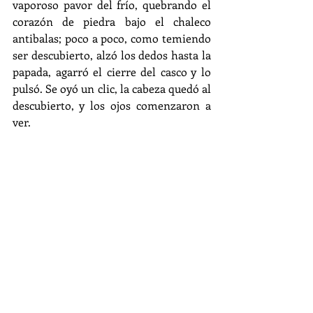
vaporoso pavor del frío, quebrando el 
corazón de piedra bajo el chaleco 
antibalas; poco a poco, como temiendo 
ser descubierto, alzó los dedos hasta la 
papada, agarró el cierre del casco y lo 
pulsó. Se oyó un clic, la cabeza quedó al 
descubierto, y los ojos comenzaron a 
ver.
La calle se fue llenando de personas, y 
el aire se saturó de gritos, lamentos y 
clamores ocultos hasta entonces. Otros 
como él, casco en mano, miraban 
alrededor. Poco a poco, con el espanto 
reflejado en el fondo de las pupilas, el 
hombre se volvió, y dio el primer paso 
hacia sus espaldas, siguiendo las 
huellas que se le habían mostrado, 
mientras dos gruesas lágrimas caían 