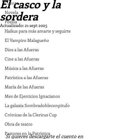
El casco y la
Cuento
sordera
Novela
Poesía
Actualizado:
21 sept 2025
Haikus para más amarte y seguirte
El Vampiro Malagueño
Dios a las Afueras
Cine a las Afueras
Música a las Afueras
Patrística a las Afueras
María de las Afueras
Mes de Ejercicios Ignacianos
La galaxia Sombradobleconpitufo
Crónicas de la Clericus Cup
Obra de teatro
Pastores en la Patrística
Si quieres descargarte el cuento en 