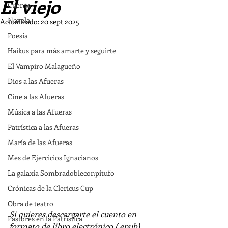
El viejo
Cuento
Novela
Actualizado:
20 sept 2025
Poesía
Haikus para más amarte y seguirte
El Vampiro Malagueño
Dios a las Afueras
Cine a las Afueras
Música a las Afueras
Patrística a las Afueras
María de las Afueras
Mes de Ejercicios Ignacianos
La galaxia Sombradobleconpitufo
Crónicas de la Clericus Cup
Obra de teatro
Si quieres descargarte el cuento en 
Pastores en la Patrística
formato de libro electrónico (.epub), 