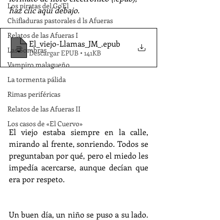
Los piratas del Go'El
haz clic aquí debajo.
Chifladuras pastorales d ls Afueras
Relatos de las Afueras I
El_viejo-Llamas_JM_
.epub
Las Sombras
Descargar EPUB • 141KB
Vampiro malagueño
La tormenta pálida
Rimas periféricas
Relatos de las Afueras II
Los casos de «El Cuervo»
El viejo estaba siempre en la calle, 
mirando al frente, sonriendo. Todos se 
preguntaban por qué, pero el miedo les 
impedía acercarse, aunque decían que 
era por respeto.
Un buen día, un niño se puso a su lado. 