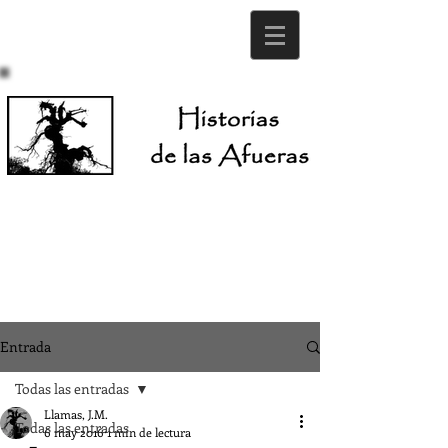
Entrada
Todas las entradas
Llamas, J.M.
Todas las entradas
6 may 2016
1 min de lectura