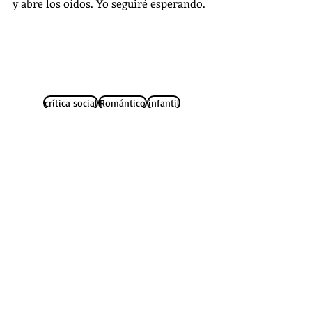
y abre los oídos. Yo seguiré esperando.
crítica social
Romántico
infantil
Relatos de las Afueras I
Cuento
Entradas recientes
Ver todo