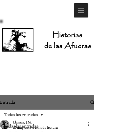
Entrada
Todas las entradas
Llamas, J.M.
Todas las entradas
18 may 2016
2 min de lectura