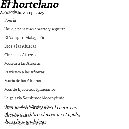
El hortelano
Cuento
Novela
Actualizado:
21 sept 2025
Poesía
Haikus para más amarte y seguirte
El Vampiro Malagueño
Dios a las Afueras
Cine a las Afueras
Música a las Afueras
Patrística a las Afueras
María de las Afueras
Mes de Ejercicios Ignacianos
La galaxia Sombradobleconpitufo
Crónicas de la Clericus Cup
Si quieres descargarte el cuento en 
formato de libro electrónico (.epub), 
Obra de teatro
haz clic aquí debajo.
Pastores en la Patrística