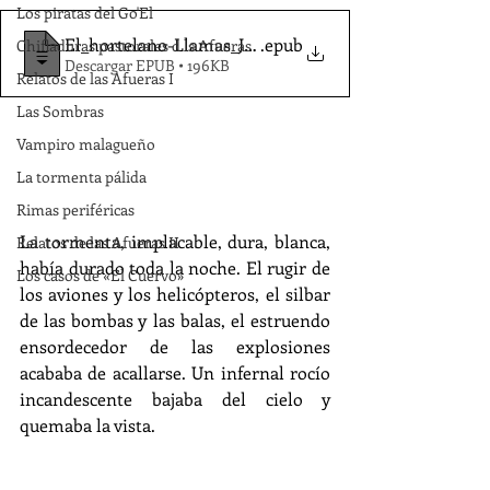
Los piratas del Go'El
El_hortelano-Llamas_JM_
.epub
Chifladuras pastorales d ls Afueras
Descargar EPUB • 196KB
Relatos de las Afueras I
Las Sombras
Vampiro malagueño
La tormenta pálida
Rimas periféricas
La tormenta, implacable, dura, blanca, 
Relatos de las Afueras II
había durado toda la noche. El rugir de 
Los casos de «El Cuervo»
los aviones y los helicópteros, el silbar 
de las bombas y las balas, el estruendo 
ensordecedor de las explosiones 
acababa de acallarse. Un infernal rocío 
incandescente bajaba del cielo y 
quemaba la vista.