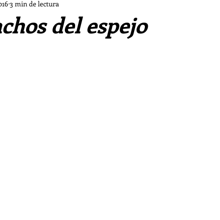
Dios a las Afueras
Cine a las Afueras
Música a l
016
3 min de lectura
chos del espejo
María de las Afueras
Mes de Ejercicios Ignacianos
itufo
Crónicas de la Clericus Cup
Obra de teatr
Los piratas del Go'El
Chifladuras pastorales d ls Af
Las Sombras
Vampiro malagueño
La tormenta 
s de las Afueras II
Los casos de «El Cuervo»