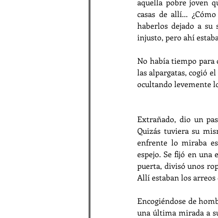
aquella pobre joven q
casas de allí... ¿Cóm
haberlos dejado a su 
injusto, pero ahí estaba
No había tiempo para q
las alpargatas, cogió el
ocultando levemente los
Extrañado, dio un pas
Quizás tuviera su mism
enfrente lo miraba es
espejo. Se fijó en una e
puerta, divisó unos rop
Allí estaban los arreos
Encogiéndose de hombro
una última mirada a su 