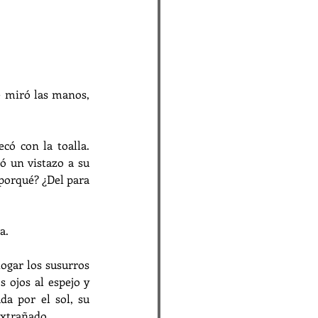
 miró las manos, 
có con la toalla. 
 un vistazo a su 
porqué? ¿Del para 
a.
ogar los susurros 
 ojos al espejo y 
a por el sol, su 
extrañado.