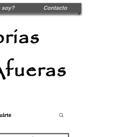
 soy?
Contacto
uirte