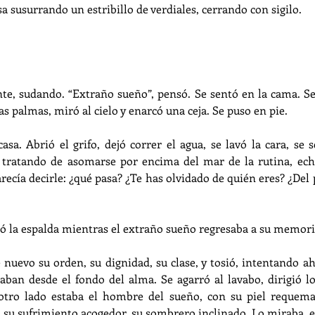
asa susurrando un estribillo de verdiales, cerrando con sigilo.
te, sudando. “Extraño sueño”, pensó. Se sentó en la cama. Se
las palmas, miró al cielo y enarcó una ceja. Se puso en pie.
a. Abrió el grifo, dejó correr el agua, se lavó la cara, se se
tratando de asomarse por encima del mar de la rutina, echó
recía decirle: ¿qué pasa? ¿Te has olvidado de quién eres? ¿Del 
rió la espalda mientras el extraño sueño regresaba a su memori
 nuevo su orden, su dignidad, su clase, y tosió, intentando ah
aban desde el fondo del alma. Se agarró al lavabo, dirigió los
 otro lado estaba el hombre del sueño, con su piel requemad
 su sufrimiento acogedor, su sombrero inclinado. Lo miraba, 