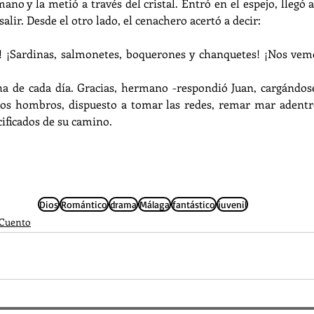
no y la metió a través del cristal. Entró en el espejo, llegó a 
salir. Desde el otro lado, el cenachero acertó a decir:
! ¡Sardinas, salmonetes, boquerones y chanquetes! ¡Nos vemo
ha de cada día. Gracias, hermano -respondió Juan, cargándose
 los hombros, dispuesto a tomar las redes, remar mar adentro
cificados de su camino.
Dios
Romántico
drama
Málaga
fantástico
juvenil
Cuento