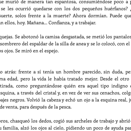
ue murió de manera tan espantosa, consumiéndose poco a p
o se les ocurrió quedarse con los dos pequeños huérfanos?
suerte, solos frente a la muerte? Ahora dormían. Puede qu
n ellos, hoy. Mañana... Confianza, y a trabajar.
uejas. Se abotonó la camisa desgastada, se metió los pantalo
 sombrero del espaldar de la silla de anea y se lo colocó, con el 
 ojos. Se miró en el espejo.
o atrás: frente a sí tenía un hombre parecido, sin duda, per
a edad, pero la vida le había tratado mejor. Desde el otro l
tirada, como preguntándose quién era aquel tipo indigno d
squina, a través del cristal y, en vez de ver sus cenachos, colg
ajes negros. Volvió la cabeza y echó un ojo a la esquina real, j
 de venta, para después de la pesca.
s, chasqueó los dedos, cogió sus archeles de trabajo y abrió l
familia, alzó los ojos al cielo, pidiendo un poco de ayuda par