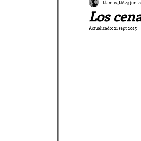
El Vampiro Malagueño
Llamas, J.M.
3 jun 2
Los cena
Patrística a las Afueras
Actualizado:
21 sept 2025
La galaxia Sombradobleconp
Pastores en la Patrística
Relatos de las Afueras I
Rimas periféricas
Relato