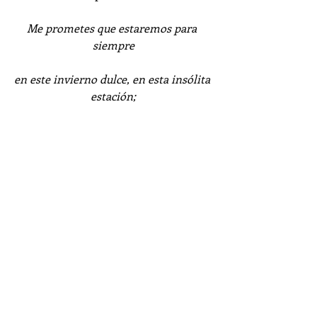
Me prometes que estaremos para 
siempre
en este invierno dulce, en esta insólita 
estación;
el invierno dulce, en esta perfecta 
explosión:
el invierno dulce.
#Música
#Dios
#Romántico
#GodandRoll
Romántico
God & Roll
Música a las Afueras