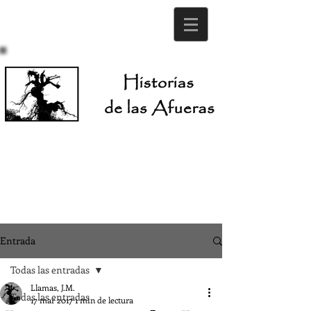
Entrada
Todas las entradas
Llamas, J.M.
Todas las entradas
17 mar 2017
1 min de lectura