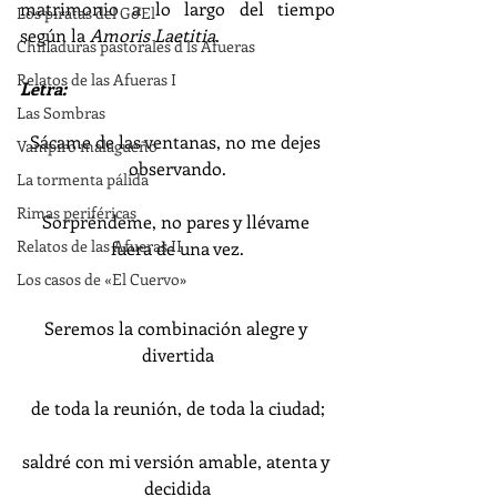
matrimonio a lo largo del tiempo 
Los piratas del Go'El
según la 
Amoris Laetitia
.
Chifladuras pastorales d ls Afueras
Relatos de las Afueras I
Letra:
Las Sombras
Sácame de las ventanas, no me dejes 
Vampiro malagueño
observando.
La tormenta pálida
Rimas periféricas
Sorpréndeme, no pares y llévame 
Relatos de las Afueras II
fuera de una vez.
Los casos de «El Cuervo»
Seremos la combinación alegre y 
divertida
de toda la reunión, de toda la ciudad;
saldré con mi versión amable, atenta y 
decidida