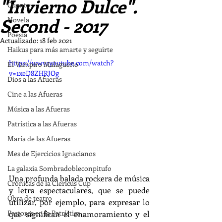
"Invierno Dulce".
Cuento
Second - 2017
Novela
Poesía
Actualizado:
18 feb 2021
Haikus para más amarte y seguirte
https://www.youtube.com/watch?
El Vampiro Malagueño
v=1xeD8ZHRJOg
Dios a las Afueras
Cine a las Afueras
Música a las Afueras
Patrística a las Afueras
María de las Afueras
Mes de Ejercicios Ignacianos
La galaxia Sombradobleconpitufo
Una profunda balada rockera de música 
Crónicas de la Clericus Cup
y letra espectaculares, que se puede 
Obra de teatro
utilizar, por ejemplo, para expresar lo 
Pastores en la Patrística
que significan el enamoramiento y el 