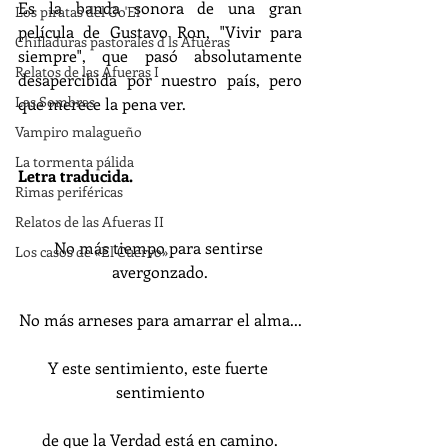
Es la banda sonora de una gran 
Los piratas del Go'El
película de Gustavo Ron, "Vivir para 
Chifladuras pastorales d ls Afueras
siempre", que pasó absolutamente 
Relatos de las Afueras I
desapercibida por nuestro país, pero 
Las Sombras
que merece la pena ver.
Vampiro malagueño
La tormenta pálida
Letra traducida.
Rimas periféricas
Relatos de las Afueras II
No más tiempo para sentirse 
Los casos de «El Cuervo»
avergonzado.
No más arneses para amarrar el alma...
Y este sentimiento, este fuerte 
sentimiento
de que la Verdad está en camino.