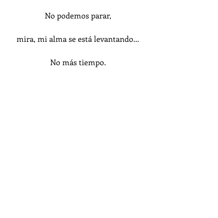
No podemos parar,
mira, mi alma se está levantando...
No más tiempo.
#Música
#Dios
#GodandRoll
Dios
Romántico
God & Roll
Música a las Afueras
Entradas recientes
Ver todo