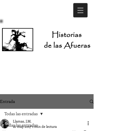
Entrada
Todas las entradas
Llamas, J.M.
Todas las entradas
16 may 2017
1 min de lectura