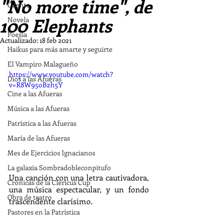
"No more time", de
Cuento
100 Elephants
Novela
Poesía
Actualizado:
18 feb 2021
Haikus para más amarte y seguirte
El Vampiro Malagueño
https://www.youtube.com/watch?
Dios a las Afueras
v=R8W95oB2h5Y
Cine a las Afueras
Música a las Afueras
Patrística a las Afueras
María de las Afueras
Mes de Ejercicios Ignacianos
La galaxia Sombradobleconpitufo
Una canción con una letra cautivadora, 
Crónicas de la Clericus Cup
una música espectacular, y un fondo 
Obra de teatro
trascendente clarísimo. 
Pastores en la Patrística