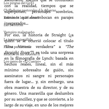
Los piratas del Go'El
con la realidad, tiempos que se 
Chifladuras pastorales d ls Afueras
superponen, personajes sombríos, 
caminos que desembocan en parajes 
Relatos de las Afueras I
inesperados…
Las Sombras
Vampiro malagueño
Por eso, la historia de Straight (¿a 
La tormenta pálida
quién se le ocurrió colocar el título 
“Una historia verdadera”
 a 
“The 
Rimas periféricas
Straight Story”
?) es toda una sorpresa 
Relatos de las Afueras II
en la filmografía de Lynch: basada en 
Los casos de «El Cuervo»
hechos reales, lineal, sin el más 
mínimo sobresalto de guión, sin 
asesinatos ni sangre ni personajes 
fuera de lugar… y, sin embargo, una 
obra maestra de su director, y de su 
género. Una maravilla que deslumbra 
por su sencillez, y que se convierte, a lo 
largo de su viaje, en uno de los mejores 