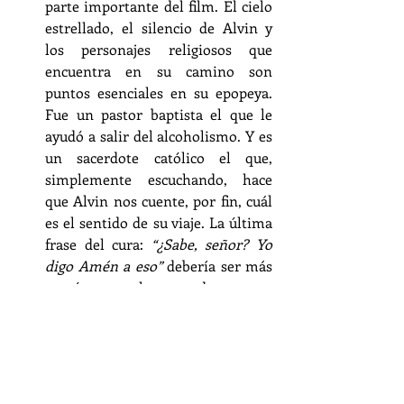
parte importante del film. El cielo 
estrellado, el silencio de Alvin y 
los personajes religiosos que 
encuentra en su camino son 
puntos esenciales en su epopeya. 
Fue un pastor baptista el que le 
ayudó a salir del alcoholismo. Y es 
un sacerdote católico el que, 
simplemente escuchando, hace 
que Alvin nos cuente, por fin, cuál 
es el sentido de su viaje. La última 
frase del cura: 
“¿Sabe, señor? Yo 
digo Amén a eso”
 debería ser más 
común entre los sacerdotes, para 
aplacar nuestra tendencia a dar 
inútiles soluciones de bolsillo.
Por último, la misma naturaleza 
es otro personaje más, también 