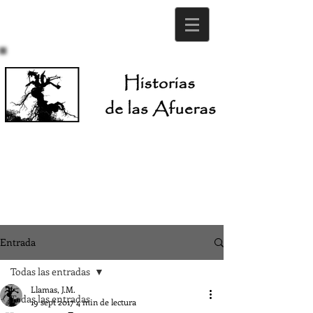
Entrada
Todas las entradas
Llamas, J.M.
Todas las entradas
19 sept 2017
4 min de lectura