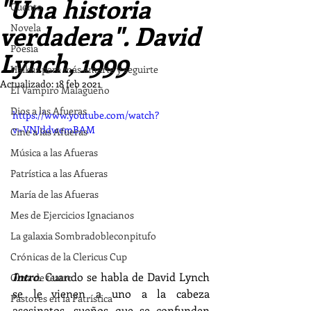
"Una historia
Cuento
verdadera". David
Novela
Poesía
Lynch, 1999
Haikus para más amarte y seguirte
Actualizado:
18 feb 2021
El Vampiro Malagueño
Dios a las Afueras
https://www.youtube.com/watch?
v=VNJddwemBAM
Cine a las Afueras
Música a las Afueras
Patrística a las Afueras
María de las Afueras
Mes de Ejercicios Ignacianos
La galaxia Sombradobleconpitufo
Crónicas de la Clericus Cup
Intro
. Cuando se habla de David Lynch 
Obra de teatro
se le vienen a uno a la cabeza 
Pastores en la Patrística
asesinatos, sueños que se confunden 