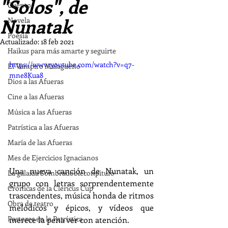
"Solos", de
Cuento
Nunatak
Novela
Poesía
Actualizado:
18 feb 2021
Haikus para más amarte y seguirte
https://www.youtube.com/watch?v=q7-
El Vampiro Malagueño
mne8Kua8
Dios a las Afueras
Cine a las Afueras
Música a las Afueras
Patrística a las Afueras
María de las Afueras
Mes de Ejercicios Ignacianos
Una nueva canción de Nunatak, un 
La galaxia Sombradobleconpitufo
grupo con letras sorprendentemente 
Crónicas de la Clericus Cup
trascendentes, música honda de ritmos 
Obra de teatro
melódicos y épicos, y vídeos que 
Pastores en la Patrística
merece la pena ver con atención.