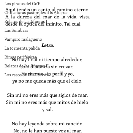
Los piratas del Go'El
Aquí tenéis un canto al camino eterno. 
Chifladuras pastorales d ls Afueras
A la dureza del mar de la vida, vista 
Relatos de las Afueras I
desde la óptica del infinito. Tal cual.
Las Sombras
Vampiro malagueño
Letra.
La tormenta pálida
Rimas periféricas
No hay final ni tiempo alrededor, 
Relatos de las Afueras II
solo distancia sin cruzar. 
Horizonte sin perfil y yo,
Los casos de «El Cuervo»
ya no me queda más que el cielo.
Sin mí no eres más que siglos de mar.
Sin mí no eres más que mitos de hielo 
y sal.
No hay leyenda sobre mi canción.
No, no le han puesto voz al mar.