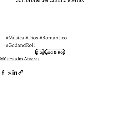
#Música
#Dios
#Romántico
#GodandRoll
Dios
God & Roll
Música a las Afueras
Entradas recientes
Ver todo